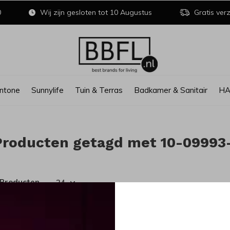
0
Wij zijn gesloten tot 10 Augustus
Gratis verz
ntone
Sunnylife
Tuin & Terras
Badkamer & Sanitair
H
Producten getagd met 10-09993
 Producten