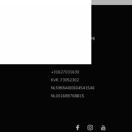
Over ons
Best Brands For Living
Kattegat 6A
3446 CL Woerden
Nederland
+31627031630
KVK: 73052302
NL59KNAB0604541546
NL001689768B15