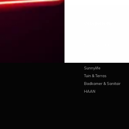
 account
Categorieën
treren
Wonen
estellingen
Koken & Tafelen
ickets
Lifestyle
erlanglijst
Pantone
Sunnylife
Tuin & Terras
Badkamer & Sanitair
HAAN