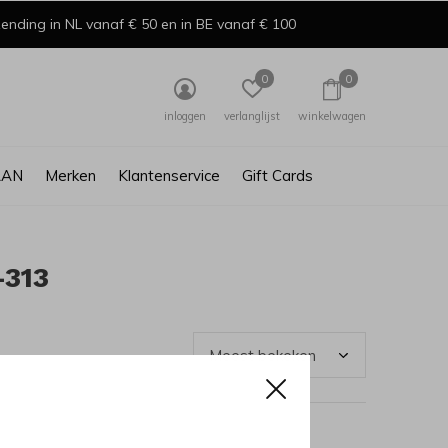
ending in NL vanaf € 50 en in BE vanaf € 100
0
0
inloggen
verlanglijst
winkelwagen
AAN
Merken
Klantenservice
Gift Cards
-313