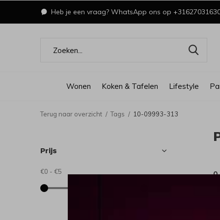
Heb je een vraag? WhatsApp ons op +3162703163
Wonen
Koken & Tafelen
Lifestyle
Pa
Terug naar overzicht
Tags
10-09993-313
Prijs
€0
-
€5
0