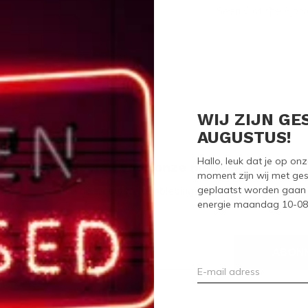
Seen 0 of the 0 pr
WIJ ZIJN GE
AUGUSTUS!
Hallo, leuk dat je op o
Meld je aan voor onze nieuwsbrief
moment zijn wij met ges
geplaatst worden gaan 
Ontvang de nieuwste aanbiedingen en promoties
energie maandag 10-08-2
ABON