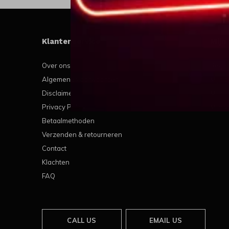
Klantenservice
Mijn
Over ons
Regis
Algemene voorwaarden
Mijn b
Disclaimer
Mijn t
Privacy Policy
Mijn v
Betaalmethoden
Verzenden & retourneren
Contact
Klachten
FAQ
CALL US
EMAIL US