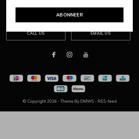
Over ons
ABONNEER
CALL US
EMAIL US
© Copyright
2026
- Theme By
DMWS
-
RSS-feed