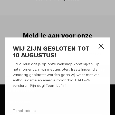
Meld je aan voor onze
nieuwsbrief
WIJ ZIJN GESLOTEN TOT
10 AUGUSTUS!
Ontvang de nieuwste aanbiedingen en promoties
Hallo, leuk dat je op onze webshop komt kijken! Op
het moment zijn wij met gesloten. Bestellingen die
ABONNEER
vandaag geplaatst worden gaan wij weer met veel
enthousiasme en energie maandag 10-08-26
versturen. Fijn dag! Team bbfl.nl
Klantenservice
Mijn account
Categorieën