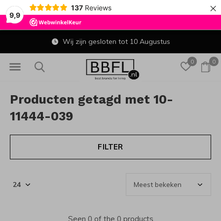
×
137
Reviews
9,9
Wij zijn gesloten tot 10 Augustus
0
0
Producten getagd met 10-
11444-039
FILTER
Seen 0 of the 0 products