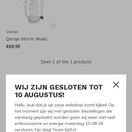
Qazqa
Qazqa Storm Music
€69,95
Seen 1 of the 1 products
WIJ ZIJN GESLOTEN TOT
10 AUGUSTUS!
Meld je aan voor onze
Hallo, leuk dat je op onze webshop komt kijken! Op
het moment zijn wij met gesloten. Bestellingen die
nieuwsbrief
vandaag geplaatst worden gaan wij weer met veel
enthousiasme en energie maandag 10-08-26
Ontvang de nieuwste aanbiedingen en promoties
versturen. Fijn dag! Team bbfl.nl