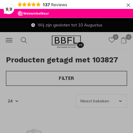
×
137
Reviews
9,9
Wij zijn gesloten tot 10 Augustus
0
0
Producten getagd met 103827
FILTER