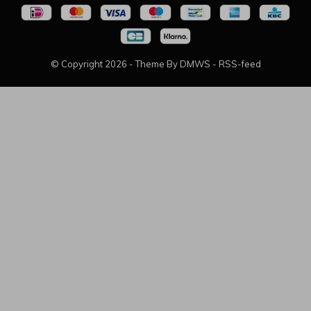
© Copyright
2026
- Theme By
DMWS
-
RSS-feed