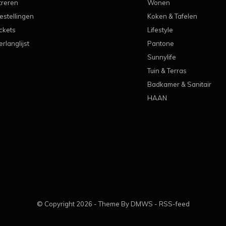
treren
Wonen
estellingen
Koken & Tafelen
ickets
Lifestyle
erlanglijst
Pantone
Sunnylife
Tuin & Terras
Badkamer & Sanitair
HAAN
© Copyright
2026
- Theme By
DMWS
-
RSS-feed