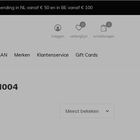
ending in NL vanaf € 50 en in BE vanaf € 100
0
0
inloggen
verlanglijst
winkelwagen
AAN
Merken
Klantenservice
Gift Cards
1004