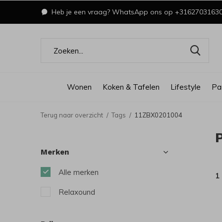
Heb je een vraag? WhatsApp ons op +3162703163
Wonen
Koken & Tafelen
Lifestyle
Pa
Terug naar overzicht
Tags
11ZBX0201004
Merken
Alle merken
1
Relaxound