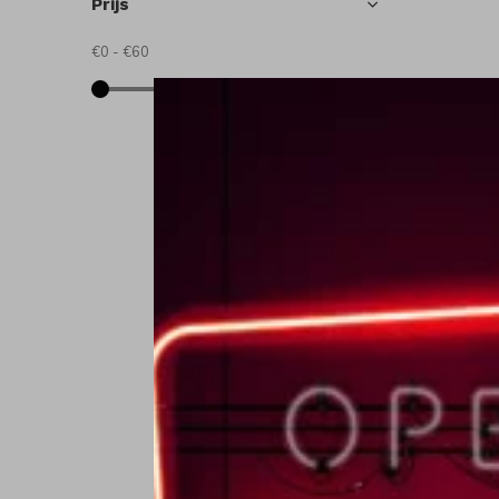
Prijs
€0
-
€60
R
R
€