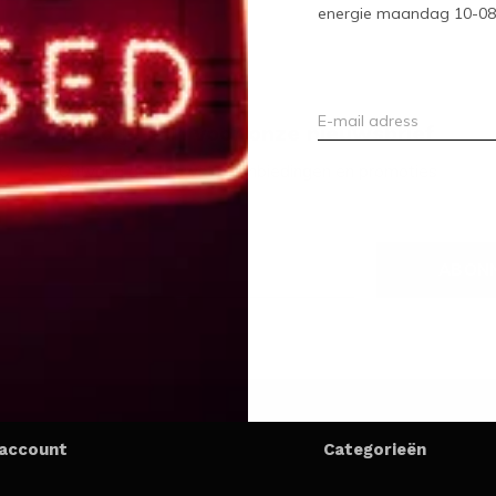
energie maandag 10-08-2
Meld je aan voor onze nieuwsbrief
Ontvang de nieuwste aanbiedingen en promoties
ABON
 account
Categorieën