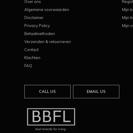
Over ons
Regis
Algemene voorwaarden
Mijn b
Disclaimer
Mijn t
Privacy Policy
Mijn v
Betaalmethoden
Verzenden & retourneren
Contact
Klachten
FAQ
CALL US
EMAIL US