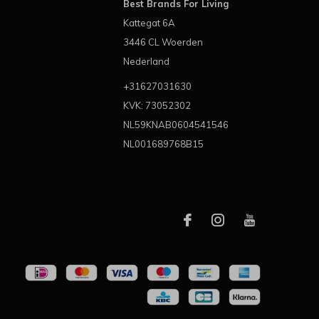
Best Brands For Living
Kattegat 6A
3446 CL Woerden
Nederland
+31627031630
KVK: 73052302
NL59KNAB0604541546
NL001689768B15