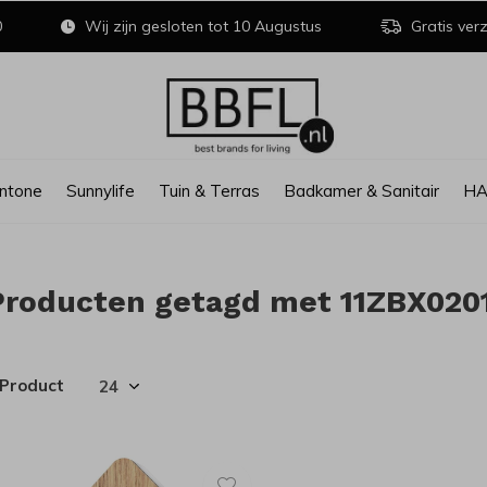
0
Wij zijn gesloten tot 10 Augustus
Gratis verz
ntone
Sunnylife
Tuin & Terras
Badkamer & Sanitair
H
Producten getagd met 11ZBX020
 Product