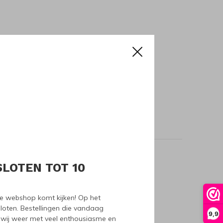
SLOTEN TOT 10
oducts
nze webshop komt kijken! Op het
loten. Bestellingen die vandaag
9,9
wij weer met veel enthousiasme en