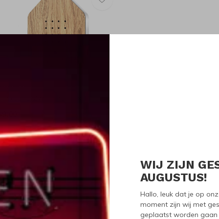
elaxound
elaxound Zwitscherbox Eiken
59,00
WIJ ZIJN GE
Seen 1 of the 1 pr
AUGUSTUS!
Hallo, leuk dat je op o
moment zijn wij met ges
geplaatst worden gaan 