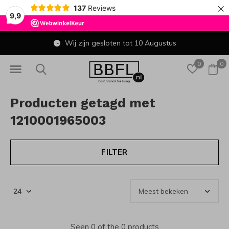
×
137
Reviews
9,9
Wij zijn gesloten tot 10 Augustus
0
0
Producten getagd met
1210001965003
FILTER
Seen 0 of the 0 products