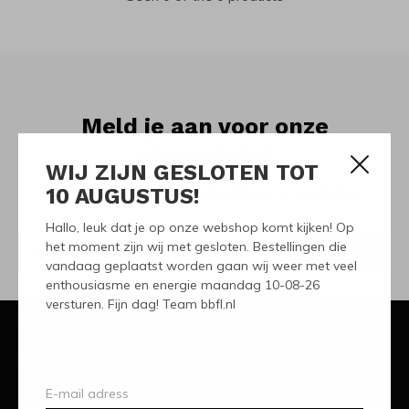
Meld je aan voor onze
nieuwsbrief
WIJ ZIJN GESLOTEN TOT
10 AUGUSTUS!
Ontvang de nieuwste aanbiedingen en promoties
Hallo, leuk dat je op onze webshop komt kijken! Op
het moment zijn wij met gesloten. Bestellingen die
ABONNEER
vandaag geplaatst worden gaan wij weer met veel
enthousiasme en energie maandag 10-08-26
versturen. Fijn dag! Team bbfl.nl
Klantenservice
Mijn account
Categorieën