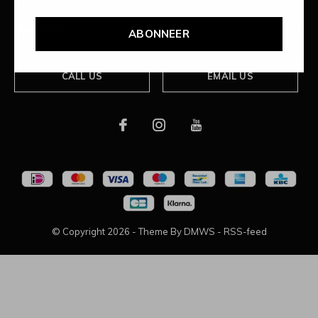
Over ons
ABONNEER
CALL US
EMAIL US
© Copyright
2026
- Theme By
DMWS
-
RSS-feed