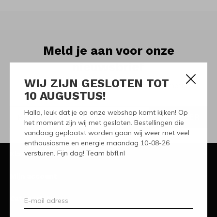
Meld je aan voor onze
nieuwsbrief
WIJ ZIJN GESLOTEN TOT
Ontvang de nieuwste aanbiedingen en promoties
10 AUGUSTUS!
Hallo, leuk dat je op onze webshop komt kijken! Op
ABONNEER
het moment zijn wij met gesloten. Bestellingen die
vandaag geplaatst worden gaan wij weer met veel
enthousiasme en energie maandag 10-08-26
versturen. Fijn dag! Team bbfl.nl
Klantenservice
Mijn account
Categorieën