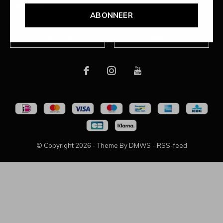
Over ons
ABONNEER
CALL US
EMAIL US
© Copyright
2026
- Theme By
DMWS
-
RSS-feed