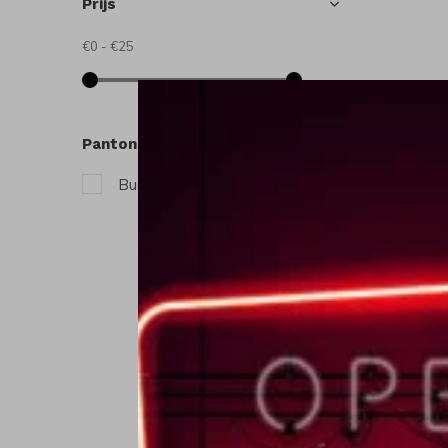
Prijs
€0
-
€25
Pantone
C
Bureau accessoires
(1)
C
P
€