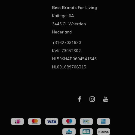
Best Brands For Living
Kattegat 6A
3446 CL Woerden
Nederland
+31627031630
KVK: 73052302
NL59KNAB0604541546
NL001689768B15