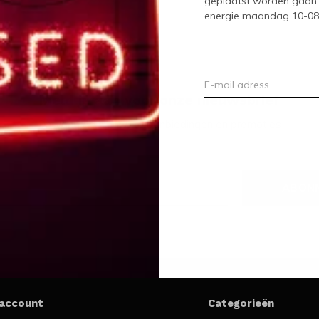
geplaatst worden gaan 
energie maandag 10-08-2
Meld je aan voor onze nieuwsbrief
Ontvang de nieuwste aanbiedingen en promoties
ABON
 account
Categorieën