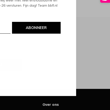
wij weer met veel enthousiasme en
6 versturen. Fijn dag! Team bbfl.nl
ABONNEER
NEER
Over ons