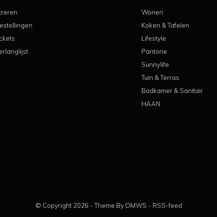
treren
Wonen
estellingen
Koken & Tafelen
ickets
Lifestyle
erlanglijst
Pantone
Sunnylife
Tuin & Terras
Badkamer & Sanitair
HAAN
© Copyright
2026
- Theme By
DMWS
-
RSS-feed