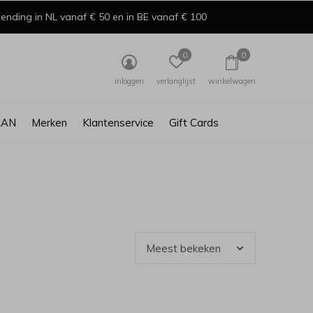
ending in NL vanaf € 50 en in BE vanaf € 100
0
0
inloggen
verlanglijst
winkelwagen
AAN
Merken
Klantenservice
Gift Cards