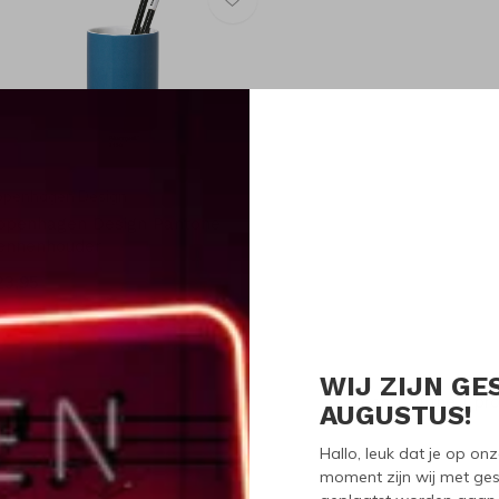
openhagen Design
openhagen Design Pantone
ennenhouder
23,95
WIJ ZIJN GE
Seen 1 of the 1 pr
AUGUSTUS!
Hallo, leuk dat je op o
moment zijn wij met ges