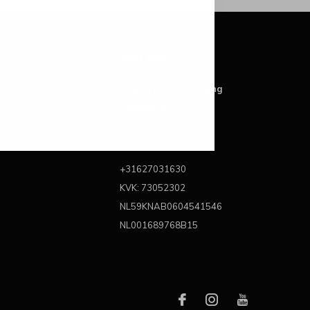
Over ons
Best Brands For Living
Kattegat 6A
3446 CL Woerden
Nederland
+31627031630
KVK: 73052302
NL59KNAB0604541546
NL001689768B15