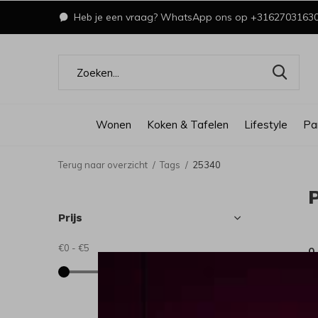
Heb je een vraag? WhatsApp ons op +3162703163
Wonen
Koken & Tafelen
Lifestyle
Pa
Terug naar overzicht
Tags
25340
Prijs
€0
-
€5
0