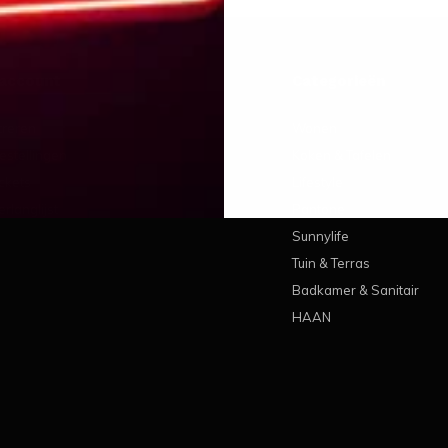
 account
Categorieën
treren
Wonen
estellingen
Koken & Tafelen
ickets
Lifestyle
erlanglijst
Pantone
Sunnylife
Tuin & Terras
Badkamer & Sanitair
HAAN