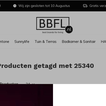
0
Wij zijn gesloten tot 10 Augustus
Gratis verz
ntone
Sunnylife
Tuin & Terras
Badkamer & Sanitair
H
Producten getagd met 25340
 Producten