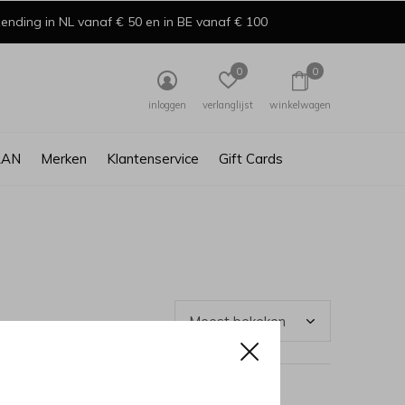
ending in NL vanaf € 50 en in BE vanaf € 100
0
0
inloggen
verlanglijst
winkelwagen
AAN
Merken
Klantenservice
Gift Cards