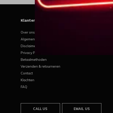
Klantenservice
Mijn
Over ons
Regis
Algemene voorwaarden
Mijn b
Disclaimer
Mijn t
Privacy Policy
Mijn v
Betaalmethoden
Verzenden & retourneren
Contact
Klachten
FAQ
CALL US
EMAIL US