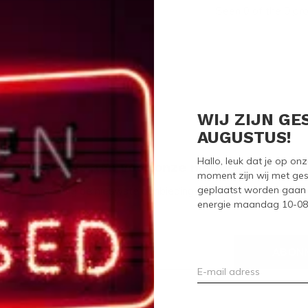
Seen 0 of the 0 pr
WIJ ZIJN GE
AUGUSTUS!
Hallo, leuk dat je op o
Meld je aan voor onze nieuwsbrief
moment zijn wij met ges
geplaatst worden gaan 
Ontvang de nieuwste aanbiedingen en promoties
energie maandag 10-08-2
ABON