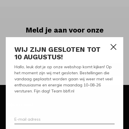
Meld je aan voor onze
nieuwsbrief
WIJ ZIJN GESLOTEN TOT
Ontvang de nieuwste aanbiedingen en promoties
10 AUGUSTUS!
Hallo, leuk dat je op onze webshop komt kijken! Op
ABONNEER
het moment zijn wij met gesloten. Bestellingen die
vandaag geplaatst worden gaan wij weer met veel
enthousiasme en energie maandag 10-08-26
versturen. Fijn dag! Team bbfl.nl
Klantenservice
Mijn account
Categorieën