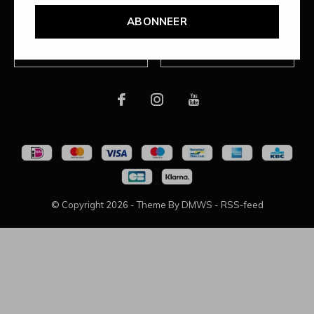
Over ons
ABONNEER
CALL US
EMAIL US
© Copyright
2026
- Theme By
DMWS
-
RSS-feed