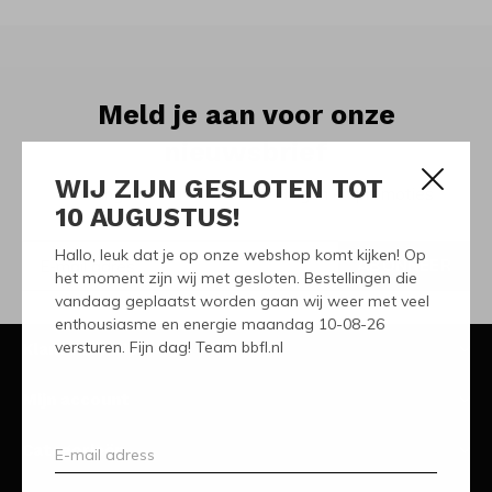
Meld je aan voor onze
nieuwsbrief
WIJ ZIJN GESLOTEN TOT
Ontvang de nieuwste aanbiedingen en promoties
10 AUGUSTUS!
Hallo, leuk dat je op onze webshop komt kijken! Op
ABONNEER
het moment zijn wij met gesloten. Bestellingen die
vandaag geplaatst worden gaan wij weer met veel
enthousiasme en energie maandag 10-08-26
versturen. Fijn dag! Team bbfl.nl
Klantenservice
Mijn account
Categorieën