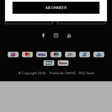
Over ons
ABONNEER
CALL US
EMAIL US
© Copyright
2026
- Theme By
DMWS
-
RSS-feed