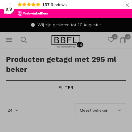
×
137
Reviews
9,9
Wij zijn gesloten tot 10 Augustus
0
0
Producten getagd met 295 ml
beker
FILTER