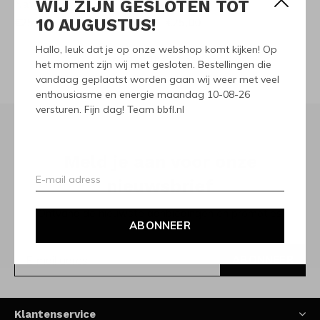
WIJ ZIJN GESLOTEN TOT
Navy
Seafoam
10 AUGUSTUS!
€25,00
€25,00
Hallo, leuk dat je op onze webshop komt kijken! Op
Seen 4 of the 4 products
het moment zijn wij met gesloten. Bestellingen die
vandaag geplaatst worden gaan wij weer met veel
enthousiasme en energie maandag 10-08-26
versturen. Fijn dag! Team bbfl.nl
Meld je aan voor onze
nieuwsbrief
Ontvang de nieuwste aanbiedingen en promoties
ABONNEER
ABONNEER
Klantenservice