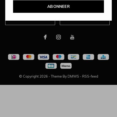
Over ons
ABONNEER
CALL US
EMAIL US
© Copyright
2026
- Theme By
DMWS
-
RSS-feed