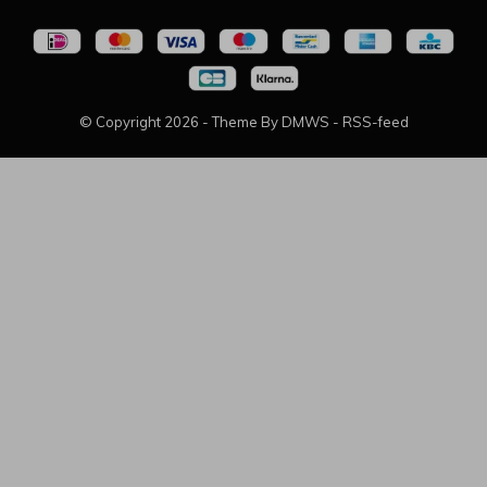
© Copyright
2026
- Theme By
DMWS
-
RSS-feed