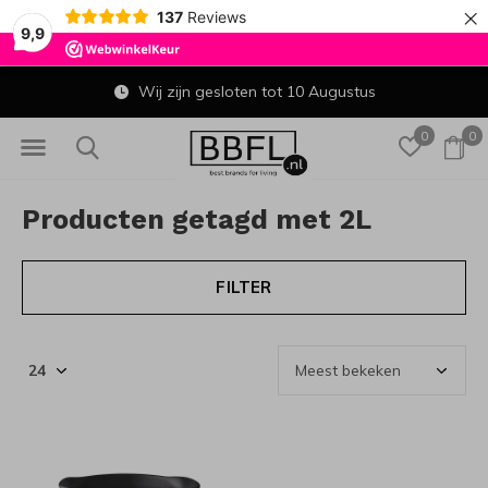
×
137
Reviews
9,9
Wij zijn gesloten tot 10 Augustus
0
0
Producten getagd met 2L
FILTER