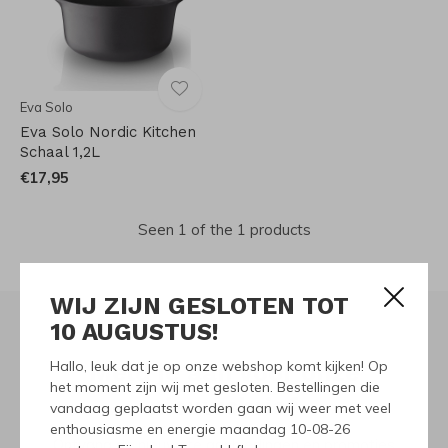
Eva Solo
Eva Solo Nordic Kitchen
Schaal 1,2L
€17,95
Seen 1 of the 1 products
WIJ ZIJN GESLOTEN TOT
10 AUGUSTUS!
Hallo, leuk dat je op onze webshop komt kijken! Op
Meld je aan voor onze
het moment zijn wij met gesloten. Bestellingen die
nieuwsbrief
vandaag geplaatst worden gaan wij weer met veel
enthousiasme en energie maandag 10-08-26
Ontvang de nieuwste aanbiedingen en promoties