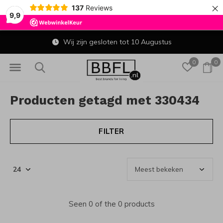
×
137
Reviews
9,9
Wij zijn gesloten tot 10 Augustus
0
0
Producten getagd met 330434
FILTER
Seen 0 of the 0 products