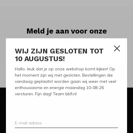
Meld je aan voor onze
nieuwsbrief
WIJ ZIJN GESLOTEN TOT
Ontvang de nieuwste aanbiedingen en promoties
10 AUGUSTUS!
Hallo, leuk dat je op onze webshop komt kijken! Op
ABONNEER
het moment zijn wij met gesloten. Bestellingen die
vandaag geplaatst worden gaan wij weer met veel
enthousiasme en energie maandag 10-08-26
versturen. Fijn dag! Team bbfl.nl
Klantenservice
Mijn account
Categorieën