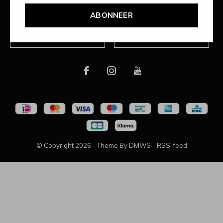
Over ons
ABONNEER
CALL US
EMAIL US
© Copyright
2026
- Theme By
DMWS
-
RSS-feed