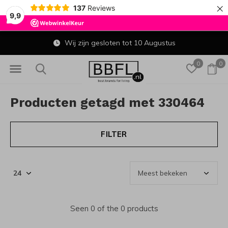
×
137
Reviews
9,9
Wij zijn gesloten tot 10 Augustus
0
0
Producten getagd met 330464
FILTER
Seen 0 of the 0 products