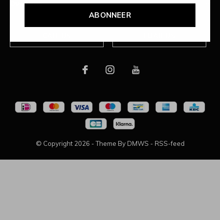
Over ons
ABONNEER
CALL US
EMAIL US
© Copyright
2026
- Theme By
DMWS
-
RSS-feed