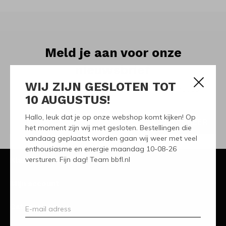
Meld je aan voor onze
nieuwsbrief
WIJ ZIJN GESLOTEN TOT
Ontvang de nieuwste aanbiedingen en promoties
10 AUGUSTUS!
Hallo, leuk dat je op onze webshop komt kijken! Op
ABONNEER
het moment zijn wij met gesloten. Bestellingen die
vandaag geplaatst worden gaan wij weer met veel
enthousiasme en energie maandag 10-08-26
versturen. Fijn dag! Team bbfl.nl
Klantenservice
Mijn account
Categorieën