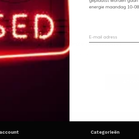
geplaatst worden gaan 
energie maandag 10-08-2
Meld je aan voor onze nieuwsbrief
Ontvang de nieuwste aanbiedingen en promoties
ABON
 account
Categorieën