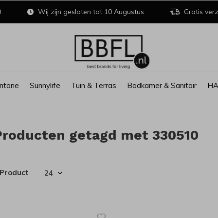
0
Wij zijn gesloten tot 10 Augustus
Gratis verz
ntone
Sunnylife
Tuin & Terras
Badkamer & Sanitair
H
Producten getagd met 330510
 Product