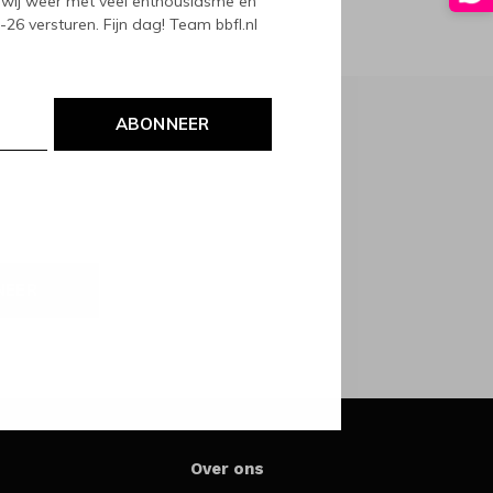
wij weer met veel enthousiasme en
6 versturen. Fijn dag! Team bbfl.nl
ABONNEER
NEER
Over ons