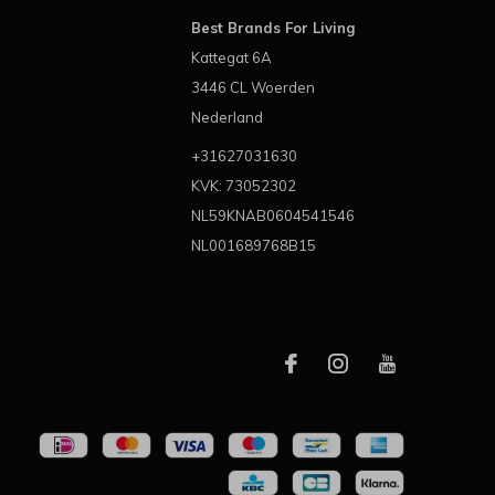
Best Brands For Living
Kattegat 6A
3446 CL Woerden
Nederland
+31627031630
KVK: 73052302
NL59KNAB0604541546
NL001689768B15