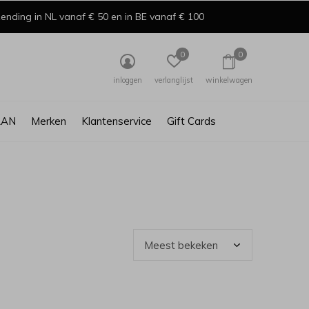
ending in NL vanaf € 50 en in BE vanaf € 100
0
0
inloggen
verlanglijst
winkelwagen
AAN
Merken
Klantenservice
Gift Cards