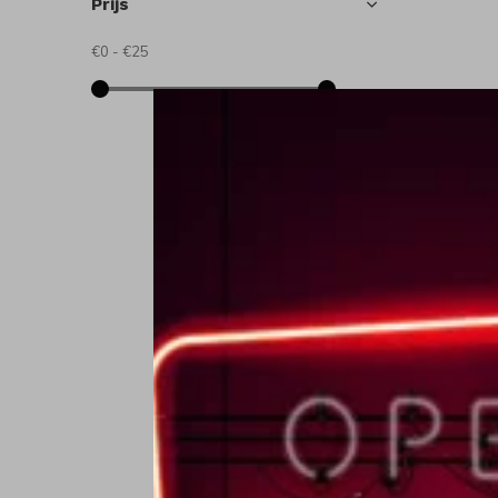
Prijs
€0
-
€25
D
D
G
€