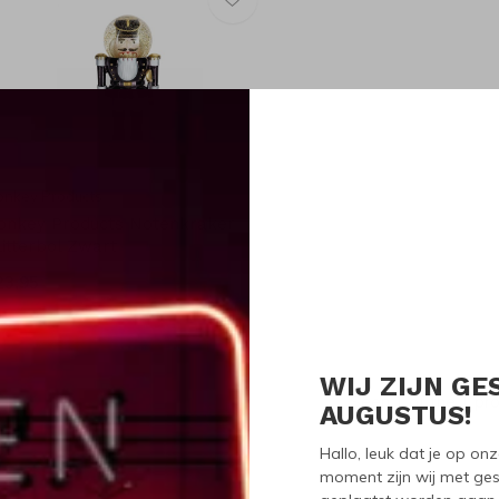
onkey Products
onkey Products Notenkraker
litterbol Zwart
23,95
WIJ ZIJN GE
Seen 1 of the 1 pr
AUGUSTUS!
Hallo, leuk dat je op o
moment zijn wij met ges