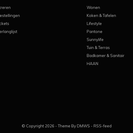
treren
Wonen
estellingen
Koken & Tafelen
ickets
Lifestyle
erlanglijst
Pantone
Sunnylife
Tuin & Terras
Badkamer & Sanitair
HAAN
© Copyright
2026
- Theme By
DMWS
-
RSS-feed