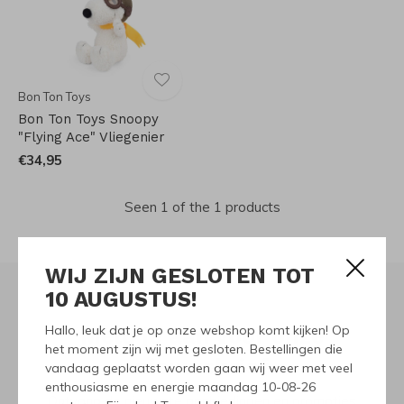
Bon Ton Toys
Bon Ton Toys Snoopy
"Flying Ace" Vliegenier
€34,95
Seen 1 of the 1 products
WIJ ZIJN GESLOTEN TOT
10 AUGUSTUS!
Hallo, leuk dat je op onze webshop komt kijken! Op
Meld je aan voor onze
het moment zijn wij met gesloten. Bestellingen die
nieuwsbrief
vandaag geplaatst worden gaan wij weer met veel
enthousiasme en energie maandag 10-08-26
Ontvang de nieuwste aanbiedingen en promoties