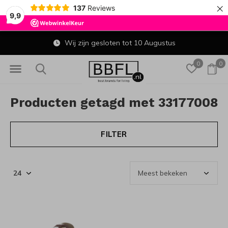
×
137
Reviews
9,9
Wij zijn gesloten tot 10 Augustus
0
0
Producten getagd met 33177008
FILTER