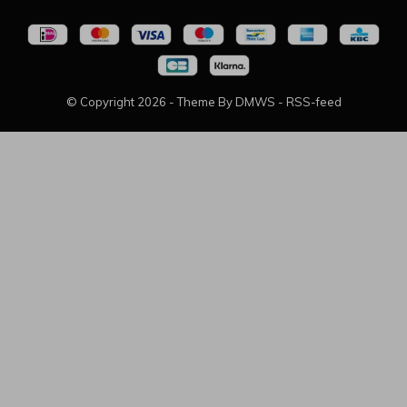
© Copyright
2026
- Theme By
DMWS
-
RSS-feed