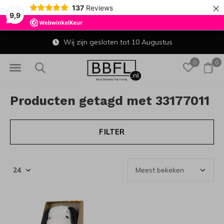
×
137
Reviews
9,9
Wij zijn gesloten tot 10 Augustus
0
0
Producten getagd met 33177011
FILTER