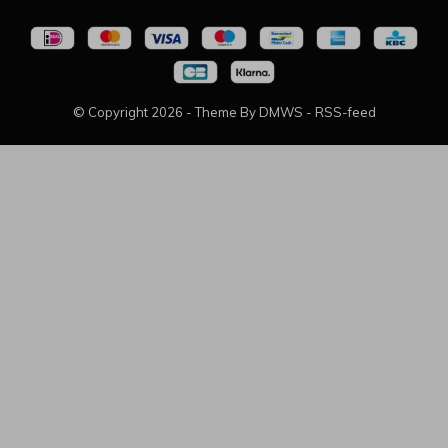
© Copyright
2026
- Theme By
DMWS
-
RSS-feed