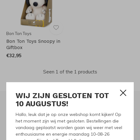
Bon Ton Toys
Bon Ton Toys Snoopy in
Giftbox
€32,95
Seen 1 of the 1 products
WIJ ZIJN GESLOTEN TOT
10 AUGUSTUS!
Hallo, leuk dat je op onze webshop komt kijken! Op
Meld je aan voor onze
het moment zijn wij met gesloten. Bestellingen die
nieuwsbrief
vandaag geplaatst worden gaan wij weer met veel
enthousiasme en energie maandag 10-08-26
Ontvang de nieuwste aanbiedingen en promoties