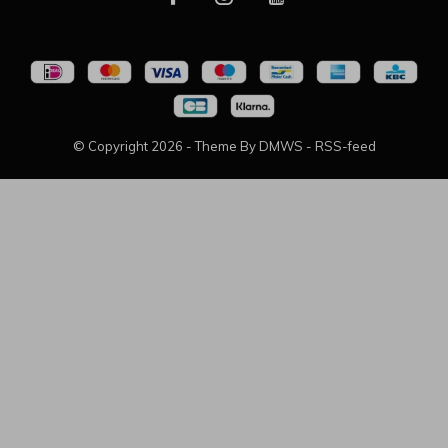
© Copyright
2026
- Theme By
DMWS
-
RSS-feed