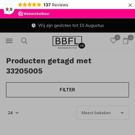
×
137
Reviews
9,9
Wij zijn gesloten tot 10 Augustus
0
0
Producten getagd met
33205005
FILTER