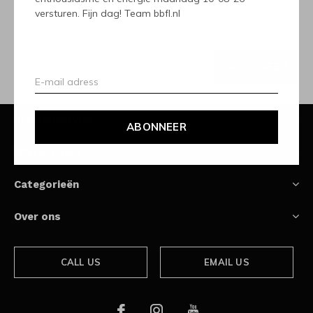
versturen. Fijn dag! Team bbfl.nl
Ontvang de nieuwste aanbiedingen en promoties
ABONNEER
Klantenservice
ABONNEER
Mijn account
Categorieën
Over ons
CALL US
EMAIL US