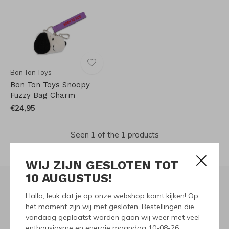
Bon Ton Toys
Bon Ton Toys Snoopy
Fuzzy Bag Charm
€24,95
Seen 1 of the 1 products
WIJ ZIJN GESLOTEN TOT
10 AUGUSTUS!
Hallo, leuk dat je op onze webshop komt kijken! Op
Meld je aan voor onze
het moment zijn wij met gesloten. Bestellingen die
vandaag geplaatst worden gaan wij weer met veel
nieuwsbrief
enthousiasme en energie maandag 10-08-26