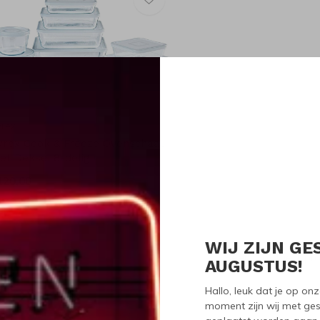
yrex
yrex Cook & Freeze Ovenschaal
et Deksel 8-delig
120,00
WIJ ZIJN GE
Seen 1 of the 1 pr
AUGUSTUS!
Hallo, leuk dat je op o
moment zijn wij met ges