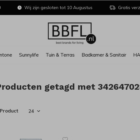
0
Wij zijn gesloten tot 10 Augustus
Gratis verz
ntone
Sunnylife
Tuin & Terras
Badkamer & Sanitair
H
Producten getagd met 34264702
 Product