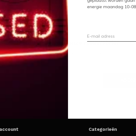
geplaatst worden gaan 
energie maandag 10-08-2
Meld je aan voor onze nieuwsbrief
Ontvang de nieuwste aanbiedingen en promoties
ABON
 account
Categorieën