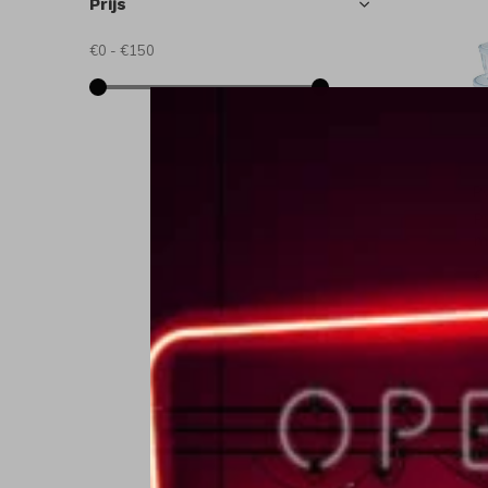
Prijs
€0
-
€150
P
P
m
€