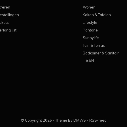
treren
Wonen
estellingen
Koken & Tafelen
ickets
Lifestyle
erlanglijst
Pantone
Sunnylife
Tuin & Terras
Badkamer & Sanitair
HAAN
© Copyright
2026
- Theme By
DMWS
-
RSS-feed