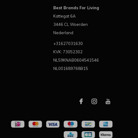
Best Brands For Living
Kattegat 6A
3446 CL Woerden
Nederland
+31627031630
KVK: 73052302
NL59KNAB0604541546
NL001689768B15