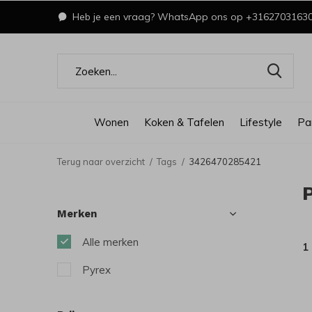
Heb je een vraag? WhatsApp ons op +3162703163
Wonen
Koken & Tafelen
Lifestyle
Pa
Terug naar overzicht
Tags
3426470285421
Merken
Alle merken
1
Pyrex