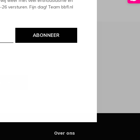
wij weer met veel enthousiasme en
6 versturen. Fijn dag! Team bbfl.nl
ABONNEER
NEER
Over ons