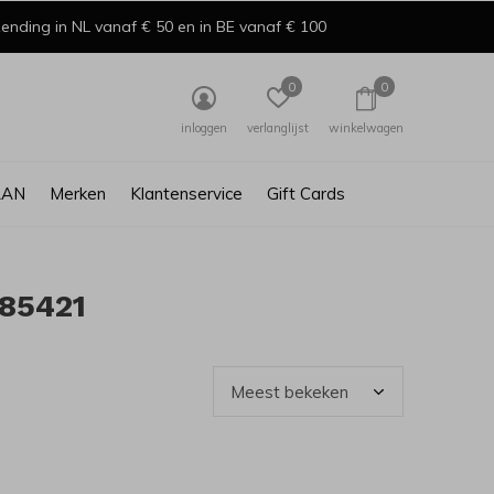
ending in NL vanaf € 50 en in BE vanaf € 100
0
0
inloggen
verlanglijst
winkelwagen
AAN
Merken
Klantenservice
Gift Cards
85421