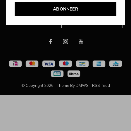
Over ons
ABONNEER
CALL US
EMAIL US
© Copyright
2026
- Theme By
DMWS
-
RSS-feed