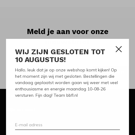
Meld je aan voor onze
nieuwsbrief
WIJ ZIJN GESLOTEN TOT
Ontvang de nieuwste aanbiedingen en promoties
10 AUGUSTUS!
Hallo, leuk dat je op onze webshop komt kijken! Op
ABONNEER
het moment zijn wij met gesloten. Bestellingen die
vandaag geplaatst worden gaan wij weer met veel
enthousiasme en energie maandag 10-08-26
versturen. Fijn dag! Team bbfl.nl
Klantenservice
Mijn account
Categorieën