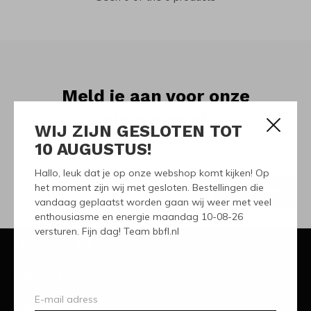
Meld je aan voor onze
nieuwsbrief
WIJ ZIJN GESLOTEN TOT
10 AUGUSTUS!
Ontvang de nieuwste aanbiedingen en promoties
Hallo, leuk dat je op onze webshop komt kijken! Op
het moment zijn wij met gesloten. Bestellingen die
ABONNEER
vandaag geplaatst worden gaan wij weer met veel
enthousiasme en energie maandag 10-08-26
versturen. Fijn dag! Team bbfl.nl
Klantenservice
Mijn account
Categorieën