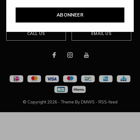
Over ons
ABONNEER
CALL US
EMAIL US
© Copyright
2026
- Theme By
DMWS
-
RSS-feed