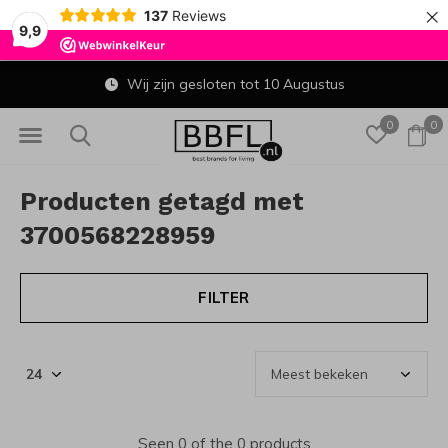
×
137
Reviews
9,9
Wij zijn gesloten tot 10 Augustus
0
0
Producten getagd met
3700568228959
FILTER
Seen 0 of the 0 products