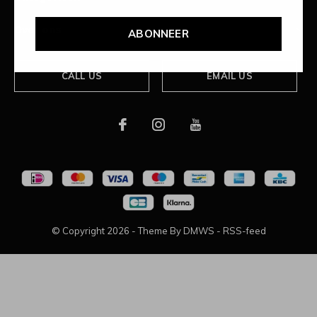
Over ons
ABONNEER
CALL US
EMAIL US
© Copyright
2026
- Theme By
DMWS
-
RSS-feed