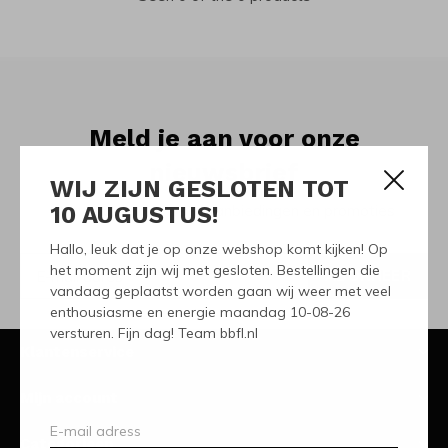
Meld je aan voor onze
nieuwsbrief
WIJ ZIJN GESLOTEN TOT
10 AUGUSTUS!
Ontvang de nieuwste aanbiedingen en promoties
Hallo, leuk dat je op onze webshop komt kijken! Op
het moment zijn wij met gesloten. Bestellingen die
ABONNEER
vandaag geplaatst worden gaan wij weer met veel
enthousiasme en energie maandag 10-08-26
versturen. Fijn dag! Team bbfl.nl
Klantenservice
Mijn account
Categorieën