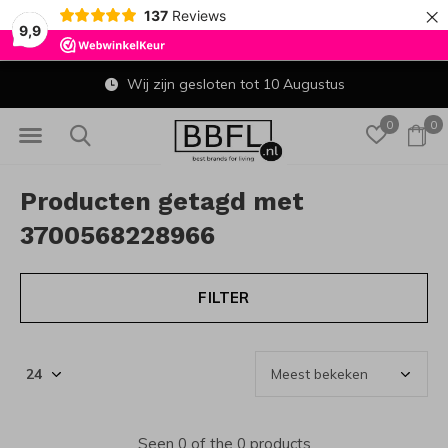
×
137
Reviews
9,9
Wij zijn gesloten tot 10 Augustus
0
0
Producten getagd met
3700568228966
FILTER
Seen 0 of the 0 products