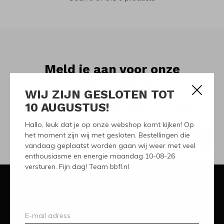
Meld je aan voor onze
nieuwsbrief
WIJ ZIJN GESLOTEN TOT
10 AUGUSTUS!
Ontvang de nieuwste aanbiedingen en promoties
Hallo, leuk dat je op onze webshop komt kijken! Op
het moment zijn wij met gesloten. Bestellingen die
ABONNEER
vandaag geplaatst worden gaan wij weer met veel
enthousiasme en energie maandag 10-08-26
versturen. Fijn dag! Team bbfl.nl
Klantenservice
Mijn account
Categorieën