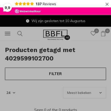
×
137
Reviews
9,9
Wij zijn gesloten tot 10 Augustus
0
0
Producten getagd met
4029599102700
FILTER
Seen 0 of the 0 products