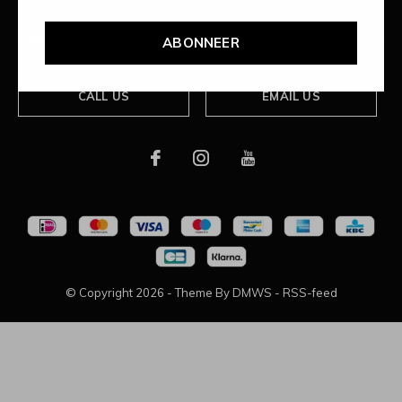
Over ons
ABONNEER
CALL US
EMAIL US
© Copyright
2026
- Theme By
DMWS
-
RSS-feed