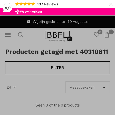
×
137
Reviews
9,9
Wij zijn gesloten tot 10 Augustus
0
0
Producten getagd met 40310811
FILTER
Seen 0 of the 0 products