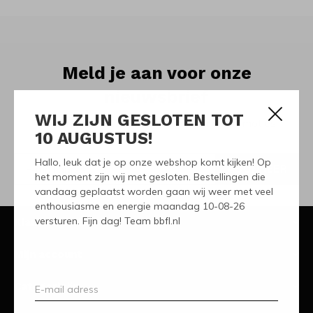
Meld je aan voor onze
nieuwsbrief
WIJ ZIJN GESLOTEN TOT
Ontvang de nieuwste aanbiedingen en promoties
10 AUGUSTUS!
Hallo, leuk dat je op onze webshop komt kijken! Op
ABONNEER
het moment zijn wij met gesloten. Bestellingen die
vandaag geplaatst worden gaan wij weer met veel
enthousiasme en energie maandag 10-08-26
versturen. Fijn dag! Team bbfl.nl
Klantenservice
Mijn account
Categorieën