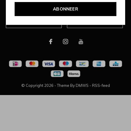
Over ons
ABONNEER
CALL US
EMAIL US
© Copyright
2026
- Theme By
DMWS
-
RSS-feed