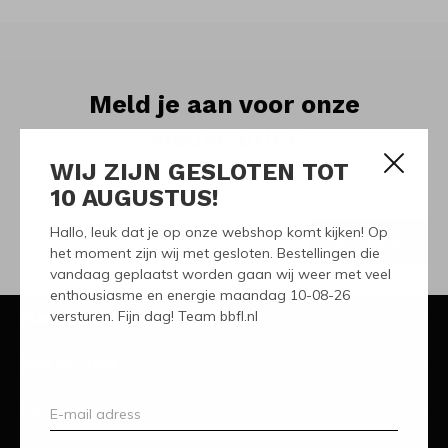
Meld je aan voor onze
nieuwsbrief
WIJ ZIJN GESLOTEN TOT
Ontvang de nieuwste aanbiedingen en promoties
10 AUGUSTUS!
Hallo, leuk dat je op onze webshop komt kijken! Op
ABONNEER
het moment zijn wij met gesloten. Bestellingen die
vandaag geplaatst worden gaan wij weer met veel
enthousiasme en energie maandag 10-08-26
versturen. Fijn dag! Team bbfl.nl
Klantenservice
Mijn account
Categorieën