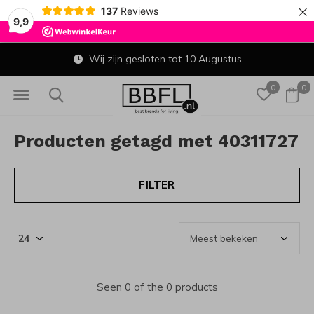
×
137
Reviews
9,9
Wij zijn gesloten tot 10 Augustus
0
0
Producten getagd met 40311727
FILTER
Seen 0 of the 0 products