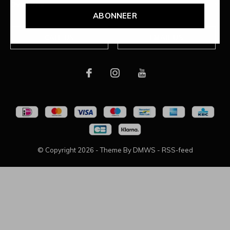
Over ons
ABONNEER
CALL US
EMAIL US
© Copyright
2026
- Theme By
DMWS
-
RSS-feed