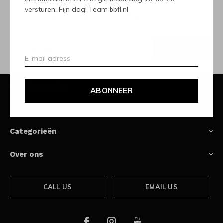
versturen. Fijn dag! Team bbfl.nl
Ontvang de nieuwste aanbiedingen en promoties
ABONNEER
Klantenservice
ABONNEER
Mijn account
Categorieën
Over ons
CALL US
EMAIL US