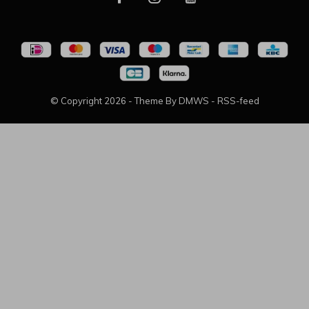
© Copyright
2026
- Theme By
DMWS
-
RSS-feed