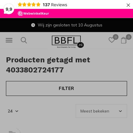
×
137
Reviews
9,9
Wij zijn gesloten tot 10 Augustus
0
0
Producten getagd met
4033802724177
FILTER