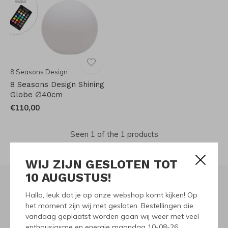
8 Seasons Design
8 Seasons Design Shining
Globe ∅40cm
€110,00
Seen 1 of the 1 products
WIJ ZIJN GESLOTEN TOT
10 AUGUSTUS!
Hallo, leuk dat je op onze webshop komt kijken! Op
Meld je aan voor onze
het moment zijn wij met gesloten. Bestellingen die
vandaag geplaatst worden gaan wij weer met veel
nieuwsbrief
enthousiasme en energie maandag 10-08-26