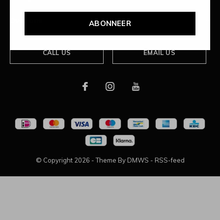
Over ons
ABONNEER
CALL US
EMAIL US
© Copyright
2026
- Theme By
DMWS
-
RSS-feed