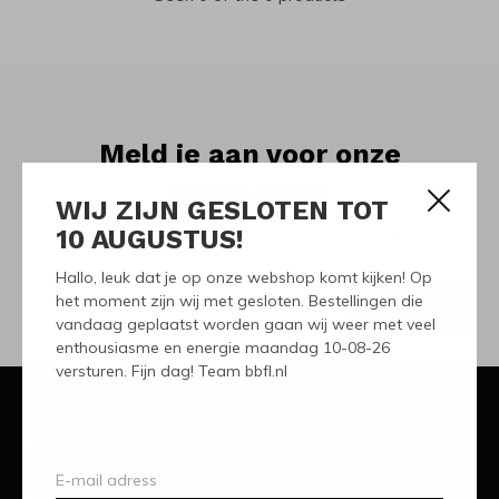
Meld je aan voor onze
nieuwsbrief
WIJ ZIJN GESLOTEN TOT
10 AUGUSTUS!
Ontvang de nieuwste aanbiedingen en promoties
Hallo, leuk dat je op onze webshop komt kijken! Op
het moment zijn wij met gesloten. Bestellingen die
ABONNEER
vandaag geplaatst worden gaan wij weer met veel
enthousiasme en energie maandag 10-08-26
versturen. Fijn dag! Team bbfl.nl
Klantenservice
Mijn account
Categorieën