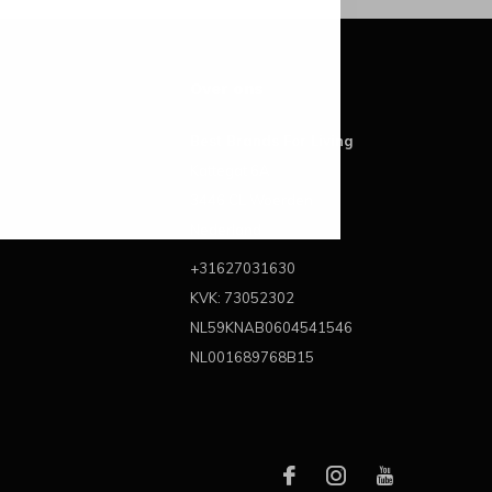
Over ons
Best Brands For Living
Kattegat 6A
3446 CL Woerden
Nederland
+31627031630
KVK: 73052302
NL59KNAB0604541546
NL001689768B15