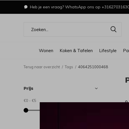
Heb je een vraag? WhatsApp ons op +3162703163
Wonen
Koken & Tafelen
Lifestyle
Pa
Terug naar overzicht
Tags
4064251000468
Prijs
€0
-
€5
0