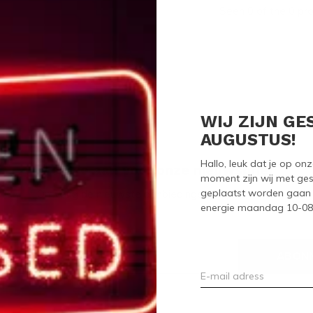
Seen 0 of the 0 pr
WIJ ZIJN GE
AUGUSTUS!
Hallo, leuk dat je op o
Meld je aan voor onze nieuwsbrief
moment zijn wij met ges
geplaatst worden gaan 
Ontvang de nieuwste aanbiedingen en promoties
energie maandag 10-08-2
ABON