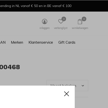
ending in NL vanaf € 50 en in BE vanaf € 100
0
0
inloggen
verlanglijst
winkelwagen
AAN
Merken
Klantenservice
Gift Cards
000468