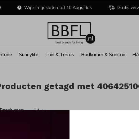
0
Wij zijn gesloten tot 10 Augustus
Gratis verz
ntone
Sunnylife
Tuin & Terras
Badkamer & Sanitair
H
Producten getagd met 4064251
 Producten