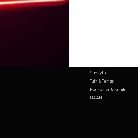
 account
Categorieën
treren
Wonen
estellingen
Koken & Tafelen
ickets
Lifestyle
erlanglijst
Pantone
Sunnylife
Tuin & Terras
Badkamer & Sanitair
HAAN