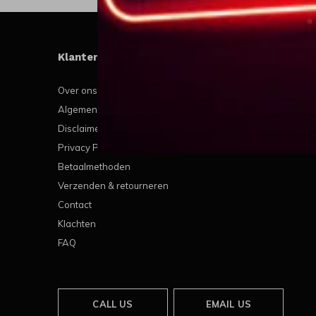
Klantenservice
Mijn
Over ons
Regis
Algemene voorwaarden
Mijn b
Disclaimer
Mijn t
Privacy Policy
Mijn v
Betaalmethoden
Verzenden & retourneren
Contact
Klachten
FAQ
CALL US
EMAIL US