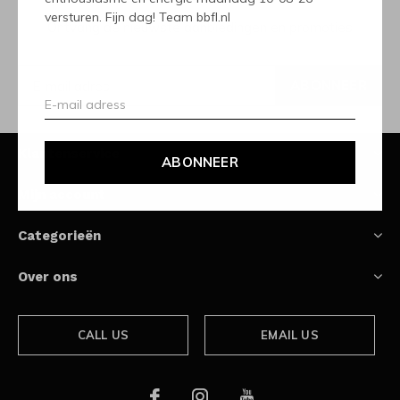
versturen. Fijn dag! Team bbfl.nl
Ontvang de nieuwste aanbiedingen en promoties
ABONNEER
Klantenservice
ABONNEER
Mijn account
Categorieën
Over ons
CALL US
EMAIL US