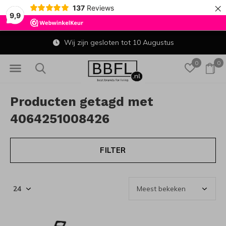
×
137
Reviews
9,9
Wij zijn gesloten tot 10 Augustus
0
0
Producten getagd met
4064251008426
FILTER