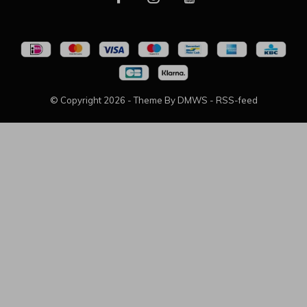
© Copyright
2026
- Theme By
DMWS
-
RSS-feed