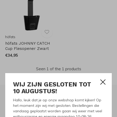
höfats
höfats JOHNNY CATCH
Cup Flesopener Zwart
€34,95
Seen 1 of the 1 products
WIJ ZIJN GESLOTEN TOT
10 AUGUSTUS!
Hallo, leuk dat je op onze webshop komt kijken! Op
Meld je aan voor onze
het moment zijn wij met gesloten. Bestellingen die
vandaag geplaatst worden gaan wij weer met veel
nieuwsbrief
enthousiasme en energie maandag 10-08-26