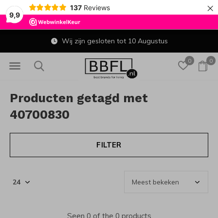
×
137
Reviews
9,9
Wij zijn gesloten tot 10 Augustus
0
0
Producten getagd met
40700830
FILTER
Seen 0 of the 0 products