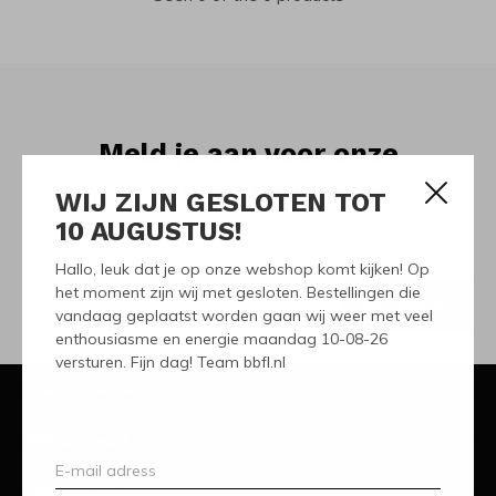
Meld je aan voor onze
nieuwsbrief
WIJ ZIJN GESLOTEN TOT
10 AUGUSTUS!
Ontvang de nieuwste aanbiedingen en promoties
Hallo, leuk dat je op onze webshop komt kijken! Op
het moment zijn wij met gesloten. Bestellingen die
ABONNEER
vandaag geplaatst worden gaan wij weer met veel
enthousiasme en energie maandag 10-08-26
versturen. Fijn dag! Team bbfl.nl
Klantenservice
Mijn account
Categorieën