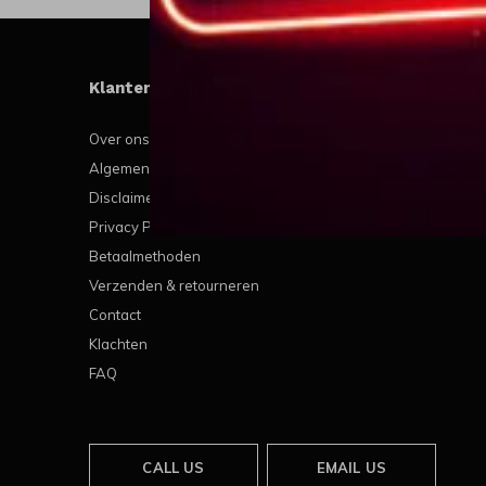
Klantenservice
Mijn
Over ons
Regis
Algemene voorwaarden
Mijn b
Disclaimer
Mijn t
Privacy Policy
Mijn v
Betaalmethoden
Verzenden & retourneren
Contact
Klachten
FAQ
CALL US
EMAIL US