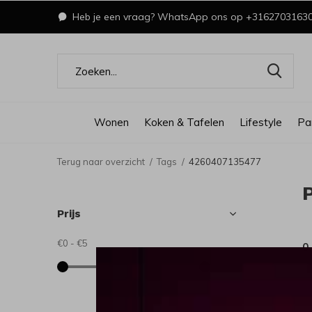
Heb je een vraag? WhatsApp ons op +3162703163
Wonen
Koken & Tafelen
Lifestyle
Pa
Terug naar overzicht
Tags
4260407135477
Prijs
€0
-
€5
0