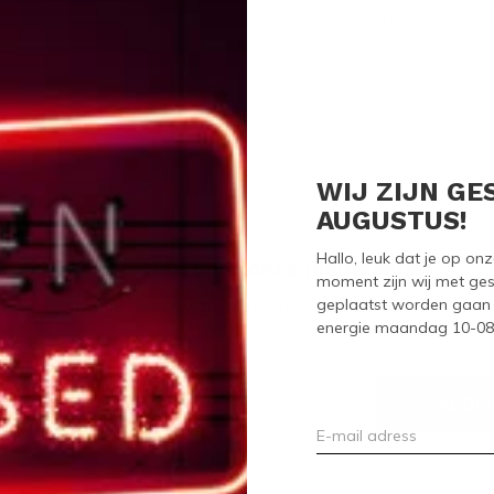
Seen 0 of the 0 pr
WIJ ZIJN GE
AUGUSTUS!
Hallo, leuk dat je op o
Meld je aan voor onze nieuwsbrief
moment zijn wij met ges
geplaatst worden gaan 
Ontvang de nieuwste aanbiedingen en promoties
energie maandag 10-08-2
ABON