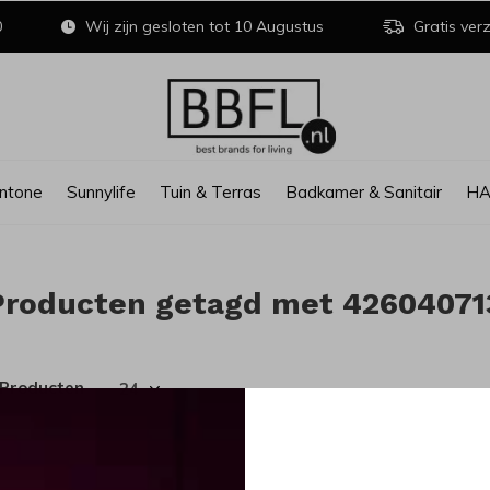
0
Wij zijn gesloten tot 10 Augustus
Gratis verz
ntone
Sunnylife
Tuin & Terras
Badkamer & Sanitair
H
Producten getagd met 4260407
 Producten