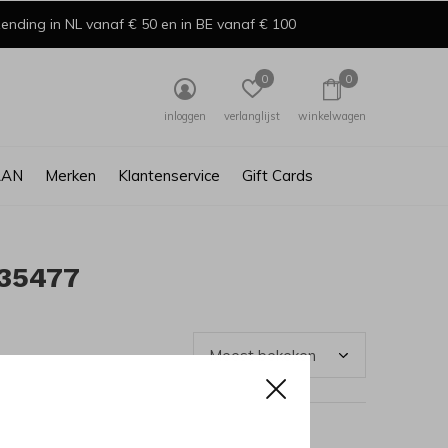
ending in NL vanaf € 50 en in BE vanaf € 100
0
0
inloggen
verlanglijst
winkelwagen
AAN
Merken
Klantenservice
Gift Cards
135477