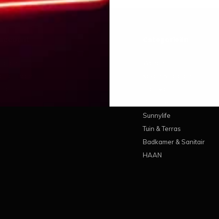
 account
Categorieën
treren
Wonen
estellingen
Koken & Tafelen
ickets
Lifestyle
erlanglijst
Pantone
Sunnylife
Tuin & Terras
Badkamer & Sanitair
HAAN