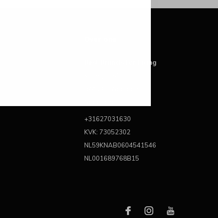
Over ons
Best Brands For Living
Kattegat 6A
3446 CL Woerden
Nederland
+31627031630
KVK: 73052302
NL59KNAB0604541546
NL001689768B15