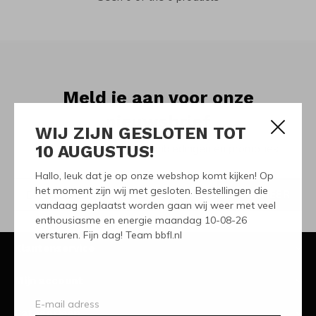
Meld je aan voor onze
nieuwsbrief
WIJ ZIJN GESLOTEN TOT
10 AUGUSTUS!
Ontvang de nieuwste aanbiedingen en promoties
Hallo, leuk dat je op onze webshop komt kijken! Op
het moment zijn wij met gesloten. Bestellingen die
ABONNEER
vandaag geplaatst worden gaan wij weer met veel
enthousiasme en energie maandag 10-08-26
versturen. Fijn dag! Team bbfl.nl
Klantenservice
Mijn account
Categorieën