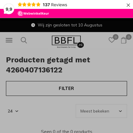
×
137
Reviews
9,9
Wij zijn gesloten tot 10 Augustus
0
0
Producten getagd met
4260407136122
FILTER
Seen 0 of the 0 products