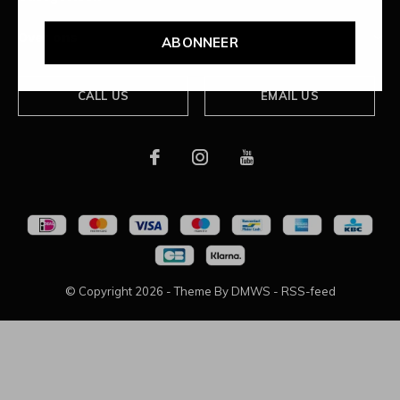
Over ons
ABONNEER
CALL US
EMAIL US
© Copyright
2026
- Theme By
DMWS
-
RSS-feed