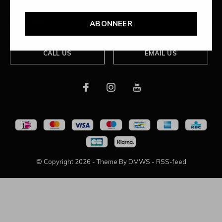
Over ons
ABONNEER
CALL US
EMAIL US
© Copyright
2026
- Theme By
DMWS
-
RSS-feed