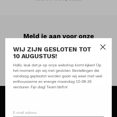
Meld je aan voor onze
nieuwsbrief
WIJ ZIJN GESLOTEN TOT
10 AUGUSTUS!
Ontvang de nieuwste aanbiedingen en promoties
Hallo, leuk dat je op onze webshop komt kijken! Op
het moment zijn wij met gesloten. Bestellingen die
ABONNEER
vandaag geplaatst worden gaan wij weer met veel
enthousiasme en energie maandag 10-08-26
versturen. Fijn dag! Team bbfl.nl
Klantenservice
Mijn account
Categorieën