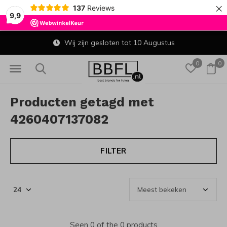
×
137
Reviews
9,9
Wij zijn gesloten tot 10 Augustus
0
0
Producten getagd met
4260407137082
FILTER
Seen 0 of the 0 products