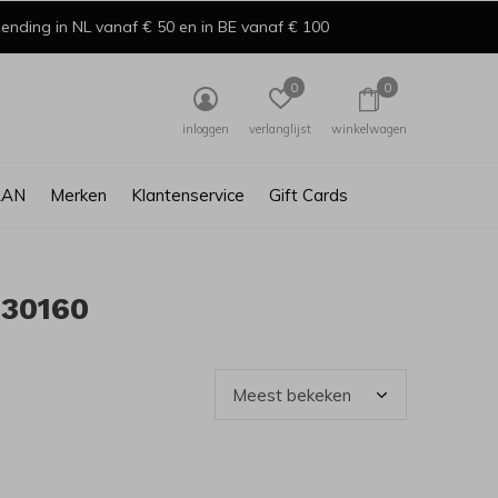
ending in NL vanaf € 50 en in BE vanaf € 100
0
0
inloggen
verlanglijst
winkelwagen
AAN
Merken
Klantenservice
Gift Cards
330160