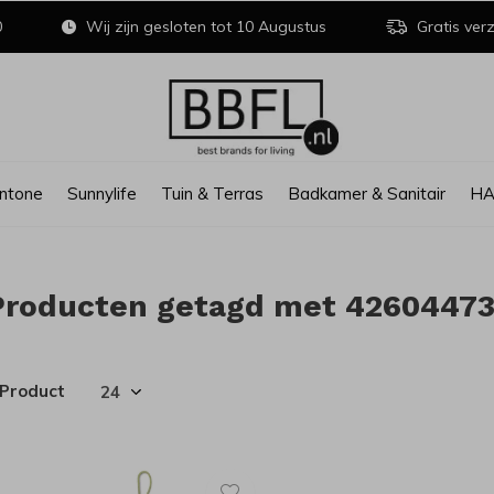
0
Wij zijn gesloten tot 10 Augustus
Gratis verz
ntone
Sunnylife
Tuin & Terras
Badkamer & Sanitair
H
Producten getagd met 4260447
 Product