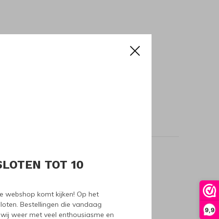
SLOTEN TOT 10
oducts
nze webshop komt kijken! Op het
loten. Bestellingen die vandaag
9,9
wij weer met veel enthousiasme en