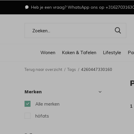
Heb je een vraag? WhatsApp ons op +3162703163
Wonen
Koken & Tafelen
Lifestyle
Pa
Terug naar overzicht
Tags
4260447330160
Merken
Alle merken
1
höfats