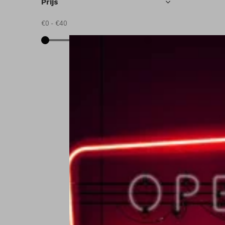
Prijs
€0
-
€40
hö
h
€