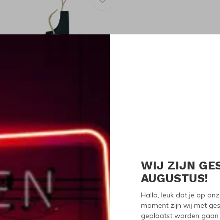
fats
öfats Schort
39,95
WIJ ZIJN GE
Seen 1 of the 1 pr
AUGUSTUS!
Hallo, leuk dat je op o
moment zijn wij met ges
geplaatst worden gaan 