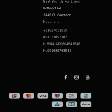
Best Brands For Living
Kattegat 6A
3446 CL Woerden
Nederland
+31627031630
KVK: 73052302
NL59KNAB0604541546
NL001689768B15