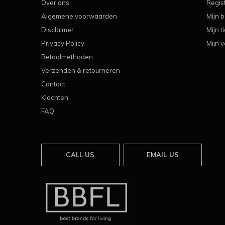
Over ons
Regis
Algemene voorwaarden
Mijn b
Disclaimer
Mijn t
Privacy Policy
Mijn v
Betaalmethoden
Verzenden & retourneren
Contact
Klachten
FAQ
CALL US
EMAIL US