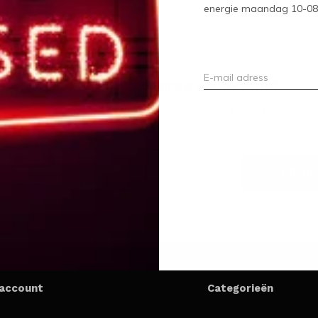
energie maandag 10-08-2
Meld je aan voor onze nieuwsbrief
Ontvang de nieuwste aanbiedingen en promoties
ABON
 account
Categorieën