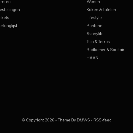
treren
Wonen
estellingen
Koken & Tafelen
ickets
Lifestyle
erlanglijst
Pantone
Sunnylife
Tuin & Terras
Badkamer & Sanitair
HAAN
© Copyright
2026
- Theme By
DMWS
-
RSS-feed