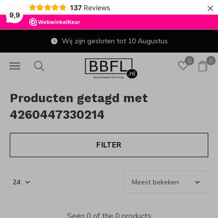
×
137
Reviews
9,9
Wij zijn gesloten tot 10 Augustus
0
0
Producten getagd met
4260447330214
FILTER
Seen 0 of the 0 products