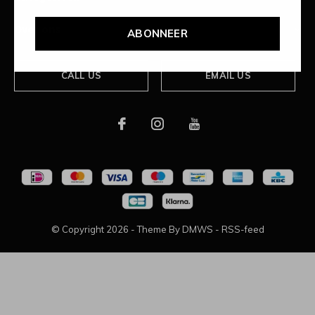
Over ons
ABONNEER
CALL US
EMAIL US
© Copyright
2026
- Theme By
DMWS
-
RSS-feed