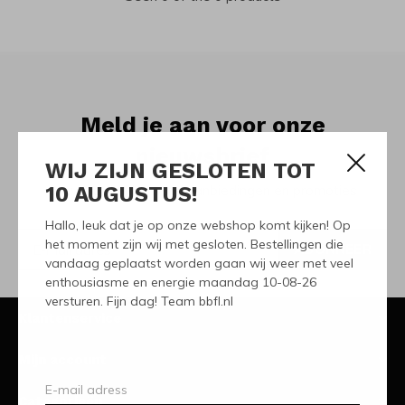
Meld je aan voor onze
nieuwsbrief
WIJ ZIJN GESLOTEN TOT
10 AUGUSTUS!
Ontvang de nieuwste aanbiedingen en promoties
Hallo, leuk dat je op onze webshop komt kijken! Op
het moment zijn wij met gesloten. Bestellingen die
ABONNEER
vandaag geplaatst worden gaan wij weer met veel
enthousiasme en energie maandag 10-08-26
versturen. Fijn dag! Team bbfl.nl
Klantenservice
Mijn account
Categorieën