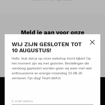
Meld je aan voor onze
nieuwsbrief
WIJ ZIJN GESLOTEN TOT
10 AUGUSTUS!
Ontvang de nieuwste aanbiedingen en promoties
Hallo, leuk dat je op onze webshop komt kijken! Op
het moment zijn wij met gesloten. Bestellingen die
ABONNEER
vandaag geplaatst worden gaan wij weer met veel
enthousiasme en energie maandag 10-08-26
versturen. Fijn dag! Team bbfl.nl
Klantenservice
Mijn account
Categorieën