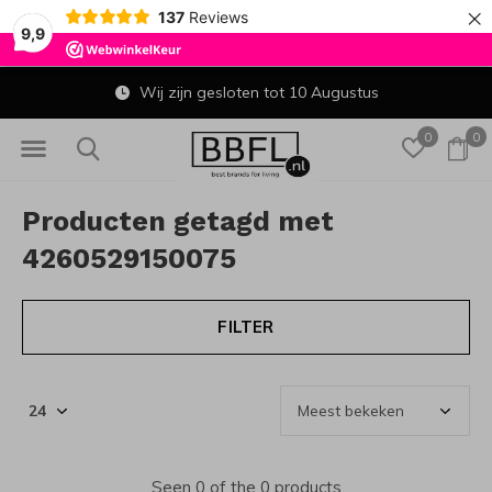
×
137
Reviews
9,9
Wij zijn gesloten tot 10 Augustus
0
0
Producten getagd met
4260529150075
FILTER
Seen 0 of the 0 products