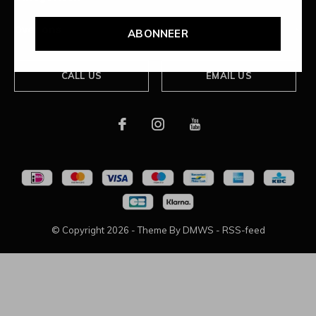
Over ons
ABONNEER
CALL US
EMAIL US
© Copyright
2026
- Theme By
DMWS
-
RSS-feed