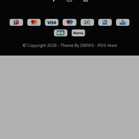
© Copyright
2026
- Theme By
DMWS
-
RSS-feed