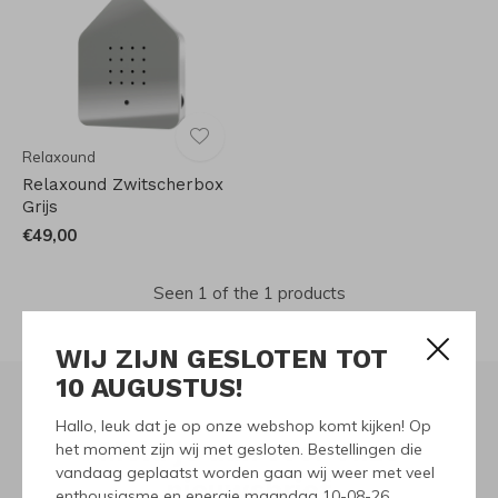
Relaxound
Relaxound Zwitscherbox
Grijs
€49,00
Seen 1 of the 1 products
WIJ ZIJN GESLOTEN TOT
10 AUGUSTUS!
Hallo, leuk dat je op onze webshop komt kijken! Op
Meld je aan voor onze
het moment zijn wij met gesloten. Bestellingen die
vandaag geplaatst worden gaan wij weer met veel
nieuwsbrief
enthousiasme en energie maandag 10-08-26