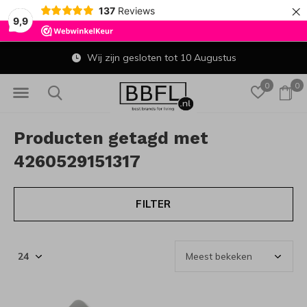
×
137
Reviews
9,9
Wij zijn gesloten tot 10 Augustus
0
0
Producten getagd met
4260529151317
FILTER