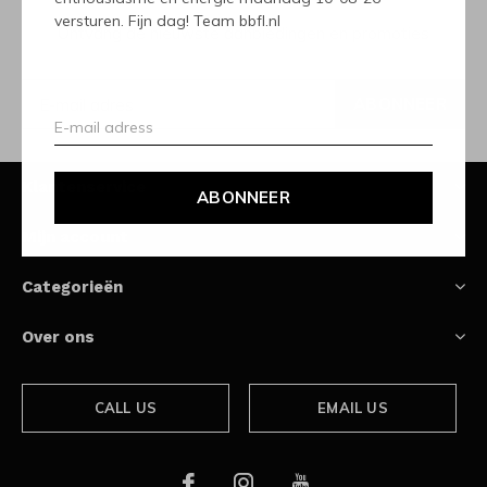
versturen. Fijn dag! Team bbfl.nl
Ontvang de nieuwste aanbiedingen en promoties
ABONNEER
Klantenservice
ABONNEER
Mijn account
Categorieën
Over ons
CALL US
EMAIL US