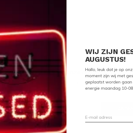
Seen 0 of the 0 pr
WIJ ZIJN GE
AUGUSTUS!
Hallo, leuk dat je op o
Meld je aan voor onze nieuwsbrief
moment zijn wij met ges
geplaatst worden gaan 
Ontvang de nieuwste aanbiedingen en promoties
energie maandag 10-08-2
ABON