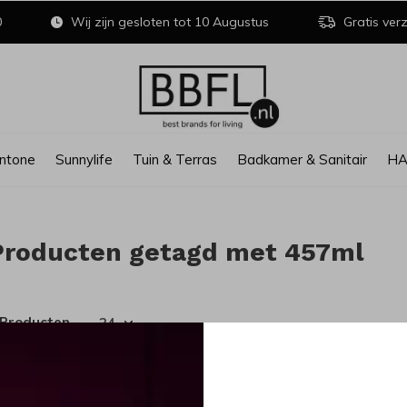
0
Wij zijn gesloten tot 10 Augustus
Gratis verz
ntone
Sunnylife
Tuin & Terras
Badkamer & Sanitair
H
Producten getagd met 457ml
 Producten