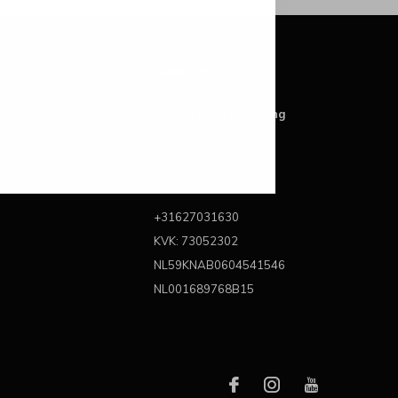
Over ons
Best Brands For Living
Kattegat 6A
3446 CL Woerden
Nederland
+31627031630
KVK: 73052302
NL59KNAB0604541546
NL001689768B15