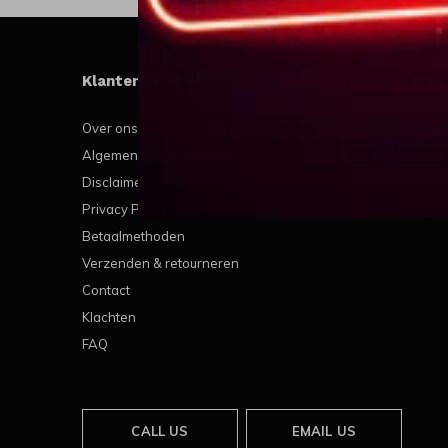
Klantenservice
Mijn
Over ons
Regis
Algemene voorwaarden
Mijn b
Disclaimer
Mijn t
Privacy Policy
Mijn v
Betaalmethoden
Verzenden & retourneren
Contact
Klachten
FAQ
CALL US
EMAIL US