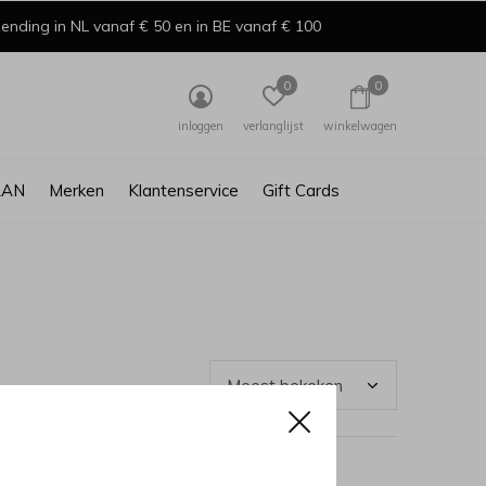
ending in NL vanaf € 50 en in BE vanaf € 100
0
0
inloggen
verlanglijst
winkelwagen
AAN
Merken
Klantenservice
Gift Cards