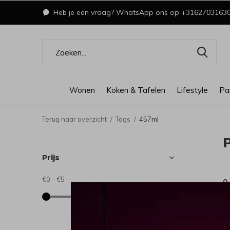
Heb je een vraag? WhatsApp ons op +3162703163
Wonen
Koken & Tafelen
Lifestyle
Pa
Terug naar overzicht
Tags
457ml
Prijs
€0
-
€5
0