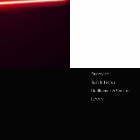
 account
Categorieën
treren
Wonen
estellingen
Koken & Tafelen
ickets
Lifestyle
erlanglijst
Pantone
Sunnylife
Tuin & Terras
Badkamer & Sanitair
HAAN