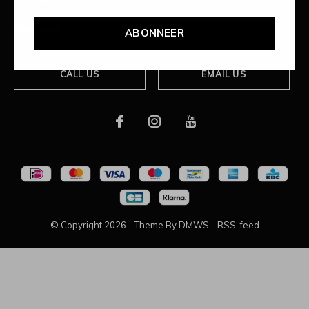
Over ons
ABONNEER
CALL US
EMAIL US
© Copyright
2026
- Theme By
DMWS
-
RSS-feed