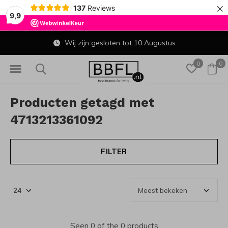
×
137
Reviews
9,9
Wij zijn gesloten tot 10 Augustus
0
0
Producten getagd met
4713213361092
FILTER
Seen 0 of the 0 products