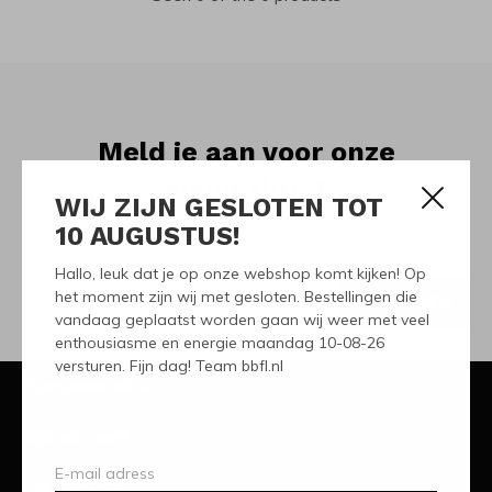
Meld je aan voor onze
nieuwsbrief
WIJ ZIJN GESLOTEN TOT
10 AUGUSTUS!
Ontvang de nieuwste aanbiedingen en promoties
Hallo, leuk dat je op onze webshop komt kijken! Op
het moment zijn wij met gesloten. Bestellingen die
ABONNEER
vandaag geplaatst worden gaan wij weer met veel
enthousiasme en energie maandag 10-08-26
versturen. Fijn dag! Team bbfl.nl
Klantenservice
Mijn account
Categorieën