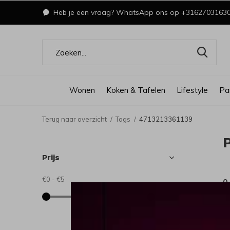
Heb je een vraag? WhatsApp ons op +3162703163
Wonen
Koken & Tafelen
Lifestyle
Pa
Terug naar overzicht
Tags
4713213361139
Prijs
€0
-
€5
0