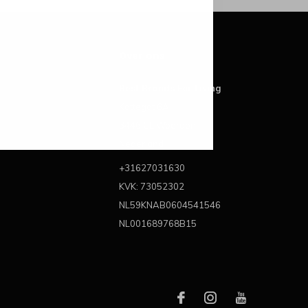
Over ons
Best Brands For Living
Kattegat 6A
3446 CL Woerden
Nederland
+31627031630
KVK: 73052302
NL59KNAB0604541546
NL001689768B15