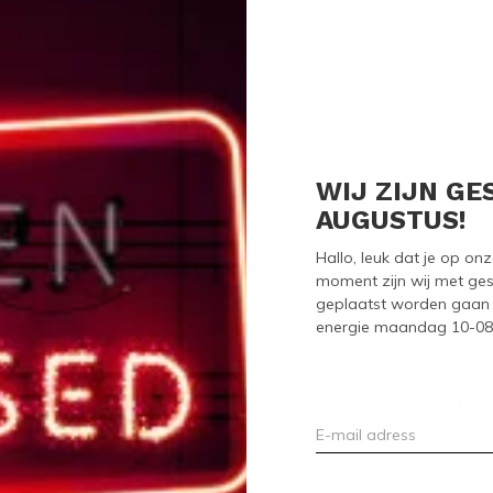
Seen 0 of the 0 pr
WIJ ZIJN GE
AUGUSTUS!
Hallo, leuk dat je op o
Meld je aan voor onze nieuwsbrief
moment zijn wij met ges
geplaatst worden gaan 
Ontvang de nieuwste aanbiedingen en promoties
energie maandag 10-08-2
ABON