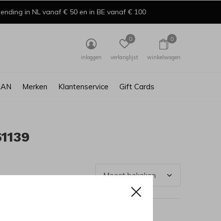
ending in NL vanaf € 50 en in BE vanaf € 100
0
0
inloggen
verlanglijst
winkelwagen
AAN
Merken
Klantenservice
Gift Cards
1139