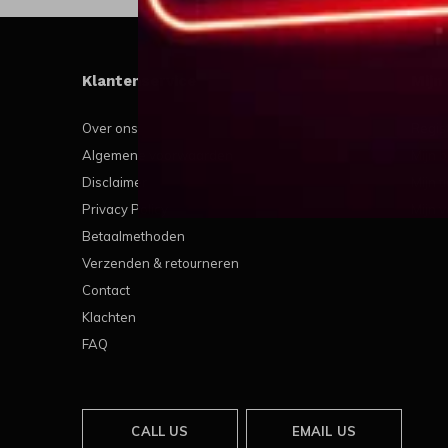
Klantenservice
Mijn
Over ons
Regis
Algemene voorwaarden
Mijn b
Disclaimer
Mijn t
Privacy Policy
Mijn v
Betaalmethoden
Verzenden & retourneren
Contact
Klachten
FAQ
CALL US
EMAIL US