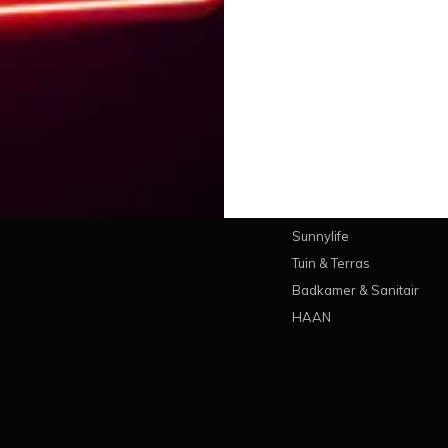
 account
Categorieën
treren
Wonen
estellingen
Koken & Tafelen
ickets
Lifestyle
erlanglijst
Pantone
Sunnylife
Tuin & Terras
Badkamer & Sanitair
HAAN