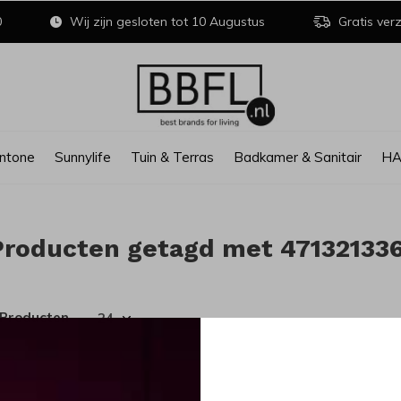
0
Wij zijn gesloten tot 10 Augustus
Gratis verz
ntone
Sunnylife
Tuin & Terras
Badkamer & Sanitair
H
Producten getagd met 471321336
 Producten