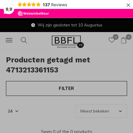
×
137
Reviews
9,9
Wij zijn gesloten tot 10 Augustus
0
0
Producten getagd met
4713213361153
FILTER
Seen 0 of the 0 products