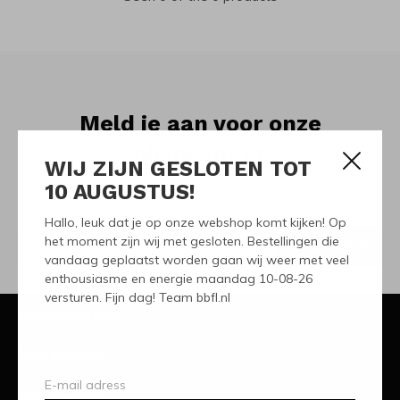
Meld je aan voor onze
nieuwsbrief
WIJ ZIJN GESLOTEN TOT
10 AUGUSTUS!
Ontvang de nieuwste aanbiedingen en promoties
Hallo, leuk dat je op onze webshop komt kijken! Op
het moment zijn wij met gesloten. Bestellingen die
ABONNEER
vandaag geplaatst worden gaan wij weer met veel
enthousiasme en energie maandag 10-08-26
versturen. Fijn dag! Team bbfl.nl
Klantenservice
Mijn account
Categorieën