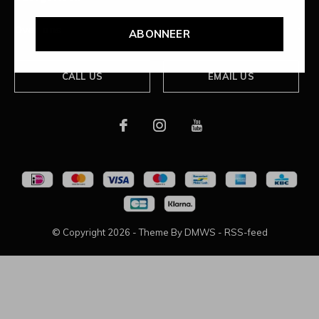
Over ons
ABONNEER
CALL US
EMAIL US
© Copyright
2026
- Theme By
DMWS
-
RSS-feed