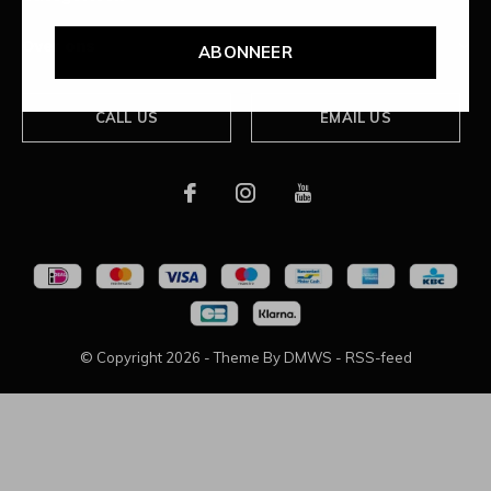
Over ons
ABONNEER
CALL US
EMAIL US
© Copyright
2026
- Theme By
DMWS
-
RSS-feed