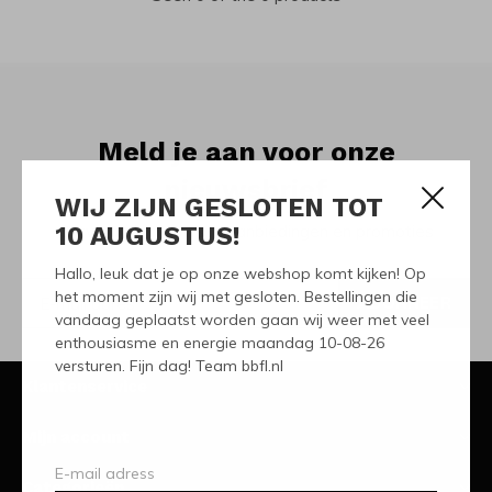
Meld je aan voor onze
nieuwsbrief
WIJ ZIJN GESLOTEN TOT
10 AUGUSTUS!
Ontvang de nieuwste aanbiedingen en promoties
Hallo, leuk dat je op onze webshop komt kijken! Op
het moment zijn wij met gesloten. Bestellingen die
ABONNEER
vandaag geplaatst worden gaan wij weer met veel
enthousiasme en energie maandag 10-08-26
versturen. Fijn dag! Team bbfl.nl
Klantenservice
Mijn account
Categorieën