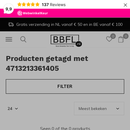
×
137
Reviews
9,9
Gratis verzending in NL vanaf € 50 en in BE vanaf € 100
0
0
Producten getagd met
4713213361405
FILTER
Seen 0 of the 0 products