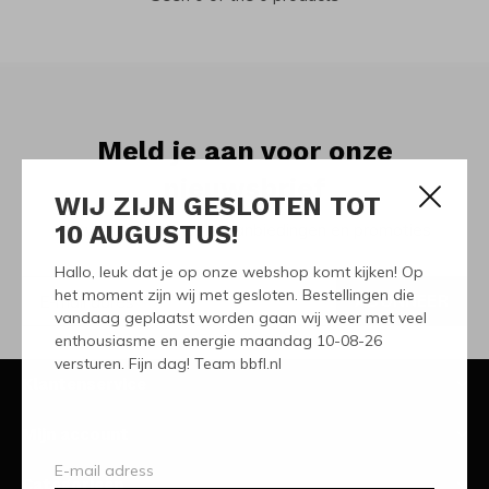
Meld je aan voor onze
nieuwsbrief
WIJ ZIJN GESLOTEN TOT
10 AUGUSTUS!
Ontvang de nieuwste aanbiedingen en promoties
Hallo, leuk dat je op onze webshop komt kijken! Op
het moment zijn wij met gesloten. Bestellingen die
ABONNEER
vandaag geplaatst worden gaan wij weer met veel
enthousiasme en energie maandag 10-08-26
versturen. Fijn dag! Team bbfl.nl
Klantenservice
Mijn account
Categorieën