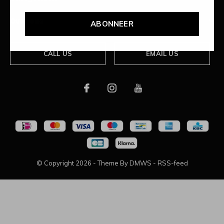
Over ons
ABONNEER
CALL US
EMAIL US
© Copyright
2026
- Theme By
DMWS
-
RSS-feed