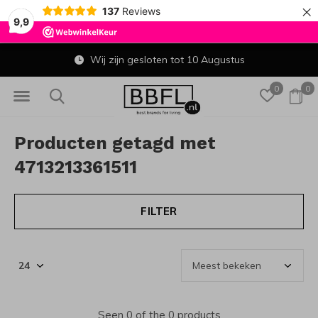
×
137
Reviews
9,9
Wij zijn gesloten tot 10 Augustus
0
0
Producten getagd met
4713213361511
FILTER
Seen 0 of the 0 products