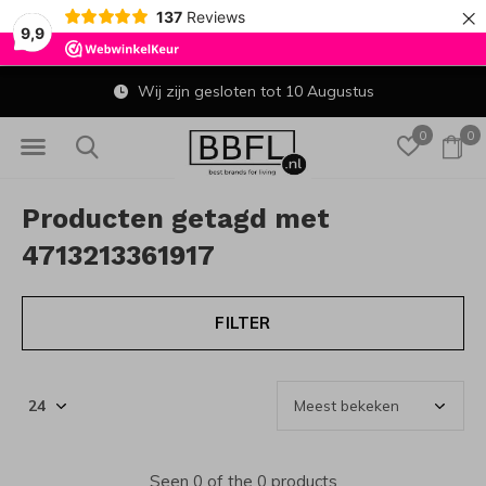
×
137
Reviews
9,9
Wij zijn gesloten tot 10 Augustus
0
0
Producten getagd met
4713213361917
FILTER
Seen 0 of the 0 products