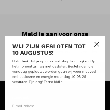
Meld je aan voor onze
nieuwsbrief
WIJ ZIJN GESLOTEN TOT
10 AUGUSTUS!
Ontvang de nieuwste aanbiedingen en promoties
Hallo, leuk dat je op onze webshop komt kijken! Op
het moment zijn wij met gesloten. Bestellingen die
ABONNEER
vandaag geplaatst worden gaan wij weer met veel
enthousiasme en energie maandag 10-08-26
versturen. Fijn dag! Team bbfl.nl
Klantenservice
Mijn account
Categorieën