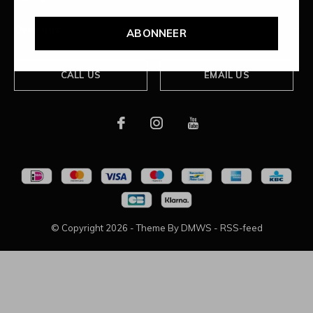
Over ons
ABONNEER
CALL US
EMAIL US
© Copyright
2026
- Theme By
DMWS
-
RSS-feed