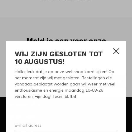
Meld je aan voor onze
nieuwsbrief
WIJ ZIJN GESLOTEN TOT
10 AUGUSTUS!
Ontvang de nieuwste aanbiedingen en promoties
Hallo, leuk dat je op onze webshop komt kijken! Op
het moment zijn wij met gesloten. Bestellingen die
ABONNEER
vandaag geplaatst worden gaan wij weer met veel
enthousiasme en energie maandag 10-08-26
versturen. Fijn dag! Team bbfl.nl
Klantenservice
Mijn account
Categorieën