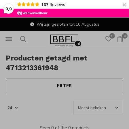
×
137
Reviews
9,9
Wij zijn gesloten tot 10 Augustus
0
0
Producten getagd met
4713213361948
FILTER
Seen 0 of the 0 products