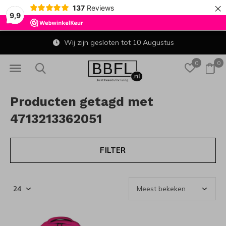
×
137
Reviews
9,9
Wij zijn gesloten tot 10 Augustus
0
0
Producten getagd met
4713213362051
FILTER