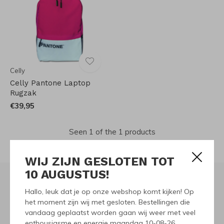
Celly
Celly Pantone Laptop
Rugzak
€39,95
Seen 1 of the 1 products
WIJ ZIJN GESLOTEN TOT
10 AUGUSTUS!
Hallo, leuk dat je op onze webshop komt kijken! Op
Meld je aan voor onze
het moment zijn wij met gesloten. Bestellingen die
vandaag geplaatst worden gaan wij weer met veel
nieuwsbrief
enthousiasme en energie maandag 10-08-26