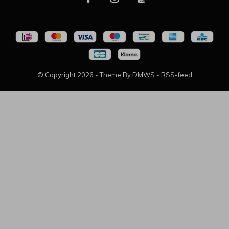
© Copyright
2026
- Theme By
DMWS
-
RSS-feed