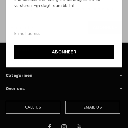
versturen. Fijn dag! Team bbfl.nl
Ontvang de nieuwste aanbiedingen en promoties
ABONNEER
Klantenservice
ABONNEER
Mijn account
Categorieën
Over ons
CALL US
EMAIL US