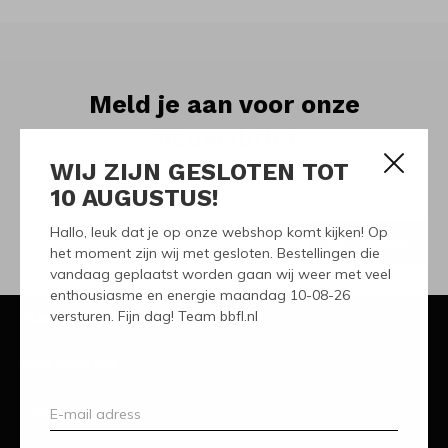
Meld je aan voor onze
nieuwsbrief
WIJ ZIJN GESLOTEN TOT
Ontvang de nieuwste aanbiedingen en promoties
10 AUGUSTUS!
Hallo, leuk dat je op onze webshop komt kijken! Op
ABONNEER
het moment zijn wij met gesloten. Bestellingen die
vandaag geplaatst worden gaan wij weer met veel
enthousiasme en energie maandag 10-08-26
versturen. Fijn dag! Team bbfl.nl
Klantenservice
Mijn account
Categorieën