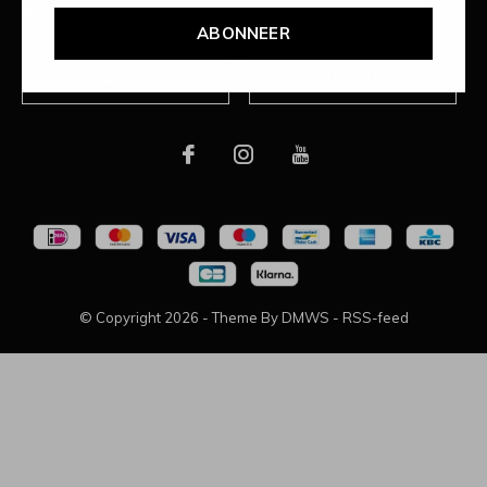
Over ons
ABONNEER
CALL US
EMAIL US
© Copyright
2026
- Theme By
DMWS
-
RSS-feed