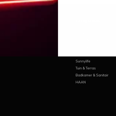
 account
Categorieën
treren
Wonen
estellingen
Koken & Tafelen
ickets
Lifestyle
erlanglijst
Pantone
Sunnylife
Tuin & Terras
Badkamer & Sanitair
HAAN