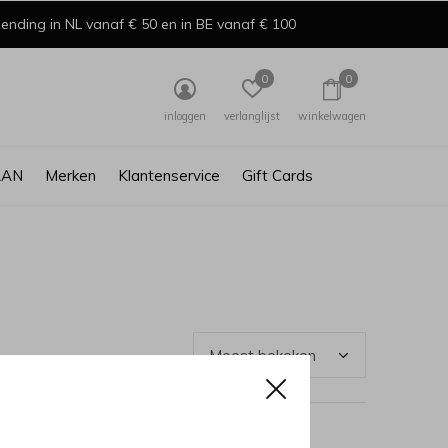
ending in NL vanaf € 50 en in BE vanaf € 100
0
0
inloggen
verlanglijst
winkelwagen
AAN
Merken
Klantenservice
Gift Cards