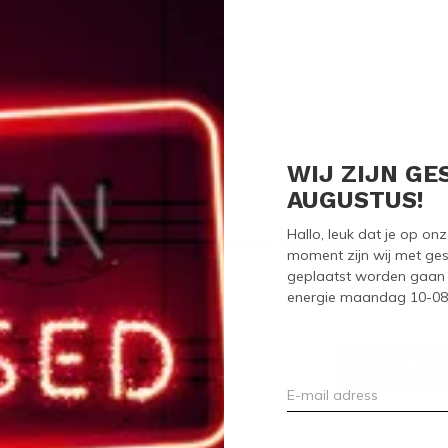
Seen 0 of the 0 pr
WIJ ZIJN GE
AUGUSTUS!
Hallo, leuk dat je op o
Meld je aan voor onze nieuwsbrief
moment zijn wij met ges
geplaatst worden gaan 
Ontvang de nieuwste aanbiedingen en promoties
energie maandag 10-08-2
ABON