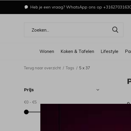
Heb je een vraag? WhatsApp ons op +3162703163
Wonen
Koken & Tafelen
Lifestyle
Pa
Terug naar overzicht
Tags
5 x 37
Prijs
€0
-
€5
0