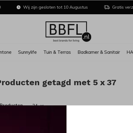
0
Wij zijn gesloten tot 10 Augustus
Gratis verz
ntone
Sunnylife
Tuin & Terras
Badkamer & Sanitair
H
Producten getagd met 5 x 37
 Producten