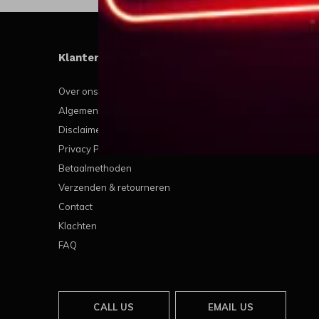
Klantenservice
Mijn
Over ons
Regis
Algemene voorwaarden
Mijn b
Disclaimer
Mijn t
Privacy Policy
Mijn v
Betaalmethoden
Verzenden & retourneren
Contact
Klachten
FAQ
CALL US
EMAIL US