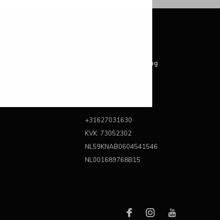
Over ons
Best Brands For Living
Kattegat 6A
3446 CL Woerden
Nederland
+31627031630
KVK: 73052302
NL59KNAB0604541546
NL001689768B15