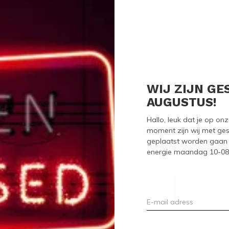
Seen 0 of the 0 pr
WIJ ZIJN GE
AUGUSTUS!
Hallo, leuk dat je op o
Meld je aan voor onze nieuwsbrief
moment zijn wij met ges
geplaatst worden gaan 
Ontvang de nieuwste aanbiedingen en promoties
energie maandag 10-08-2
ABON