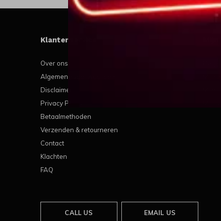
Klantenservice
Mijn
Over ons
Regis
Algemene voorwaarden
Mijn b
Disclaimer
Mijn t
Privacy Policy
Mijn v
Betaalmethoden
Verzenden & retourneren
Contact
Klachten
FAQ
CALL US
EMAIL US