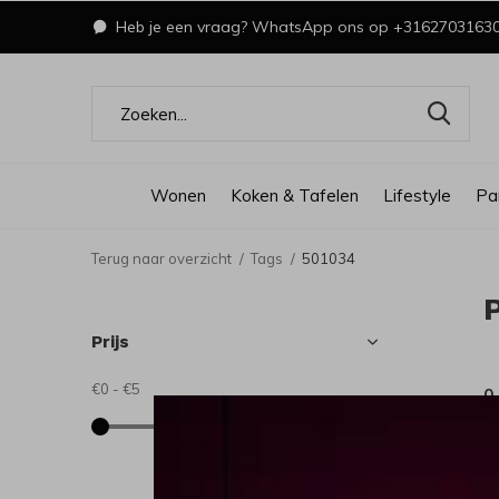
Heb je een vraag? WhatsApp ons op +3162703163
Wonen
Koken & Tafelen
Lifestyle
Pa
Terug naar overzicht
Tags
501034
Prijs
€0
-
€5
0