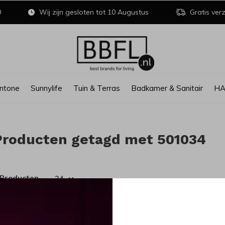
0
Wij zijn gesloten tot 10 Augustus
Gratis verz
ntone
Sunnylife
Tuin & Terras
Badkamer & Sanitair
H
Producten getagd met 501034
 Producten