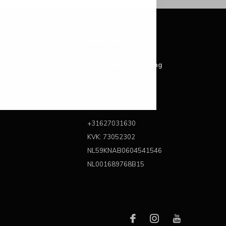
Over ons
Best Brands For Living
Kattegat 6A
3446 CL Woerden
Nederland
+31627031630
KVK: 73052302
NL59KNAB0604541546
NL001689768B15