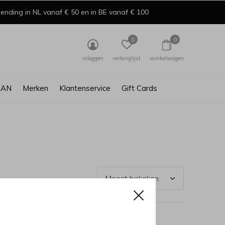
ending in NL vanaf € 50 en in BE vanaf € 100
0
0
inloggen
verlanglijst
winkelwagen
AAN
Merken
Klantenservice
Gift Cards