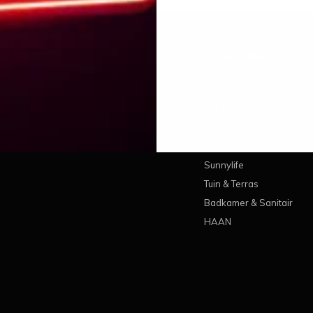
 account
Categorieën
treren
Wonen
estellingen
Koken & Tafelen
ickets
Lifestyle
erlanglijst
Pantone
Sunnylife
Tuin & Terras
Badkamer & Sanitair
HAAN